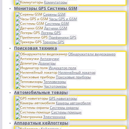
Коммутаторы
Мониторы GPS Системы GSM
Сирены GSM
Часы GPS и GSM
Системы GSM
Датчики GSM
Логеры GPS
Приёмники GPS
Трекеры GPS
Поисковая техника
Обнаружители видеокамер
Антижучки
Дозимтры
Индикатор поля
Ниленейный локатор
Поисковые приборы
Тепловизоры
Частотомеры
Автомобильные товары
GPS навигаторы
Камеры автомобиля
Системы охраны
Системы помощи
Электроника
Аппаратные кейлоггеры
Кейлоггеры