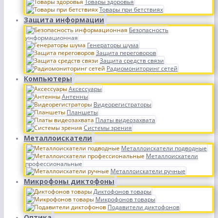
Товары здоровья
Товары при бетствиях
Защита информации
Безопасность
информационная
Генераторы шума
Защита переговоров
Защита средств связи
Радиомониторинг сетей
Компьютеры
Аксессуары
Антенны
Видеорегистраторы
Планшеты
Платы видеозахвата
Системы зрения
Металлоискатели
Металлоискатели подводные
Металлоискатели
профессиональные
Металлоискатели ручные
Микрофоны диктофоны
Диктофонов товары
Микрофонов товары
Подавители диктофонов
Оптика