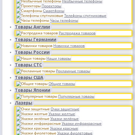
Необычные телефоны
Проекторы
Смартфоны
Телефоны спутниковые
Часы телефоны
Товары Англии
Распродажа товаров
Товары Германии
Новинки товаров
Товары России
Наши товары
Товары СТС
Рекламные товары
Товары США
Общие товары
Товары Японии
Популярные товары
Лазеры
Очки защитные
Указки желтые
Указки зелёные
Указки инфракрасные
Указки красные
Указки фиолетовые