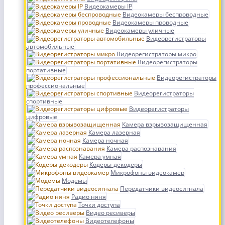
Видеокамеры IP
Видеокамеры беспроводные
Видеокамеры проводные
Видеокамеры уличные
Видеорегистраторы
автомобильные
Видеорегистраторы микро
Видеорегистраторы
портативные
Видеорегистраторы
профессиональные
Видеорегистраторы
спортивные
Видеорегистраторы
цифровые
Камера взрывозащищенная
Камера лазерная
Камера ночная
Камера распознавания
Камера умная
Кодеры-декодеры
Микрофоны видеокамер
Модемы
Передатчики видеосигнала
Радио няня
Точки доступа
Видео ресиверы
Видеотелефоны