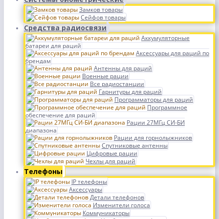
Замков товары
Сейфов товары
Средства радиосвязи
Аккумуляторные
батареи для раций
Аксессуары для раций по
брендам
Антенны для раций
Военные рации
Все радиостанции
Гарнитуры для раций
Программаторы для раций
Программное
обеспечение для раций
Рации 27МГц СИ-БИ
диапазона
Рации для горнолыжников
Спутниковые антенны
Цифровые рации
Чехлы для раций
Телефоны
IP телефоны
Аксессуары
Детали телефонов
Изменители голоса
Коммуникаторы