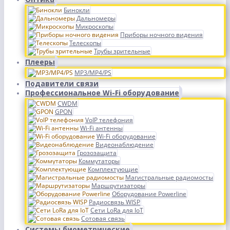
Бинокли
Дальномеры
Микроскопы
Приборы ночного видения
Телескопы
Трубы зрительные
Плееры
MP3/MP4/PS
Подавители связи
Профессиональное Wi-Fi оборудование
CWDM
GPON
VoIP телефония
Wi-Fi антенны
Wi-Fi оборудование
Видеонаблюдение
Грозозащита
Коммутаторы
Комплектующие
Магистральные радиомосты
Маршрутизаторы
Оборудование Powerline
Радиосвязь WISP
Сети LoRa для IoT
Сотовая связь
Системы биометрические