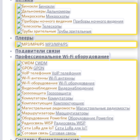
Бинокли
Дальномеры
Микроскопы
Приборы ночного видения
Телескопы
Трубы зрительные
Плееры
MP3/MP4/PS
Подавители связи
Профессиональное Wi-Fi оборудование
CWDM
GPON
VoIP телефония
Wi-Fi антенны
Wi-Fi оборудование
Видеонаблюдение
Грозозащита
Коммутаторы
Комплектующие
Магистральные радиомосты
Маршрутизаторы
Оборудование Powerline
Радиосвязь WISP
Сети LoRa для IoT
Сотовая связь
Системы биометрические