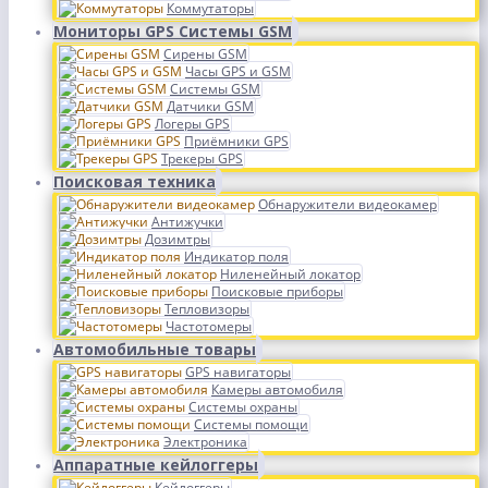
Коммутаторы
Мониторы GPS Системы GSM
Сирены GSM
Часы GPS и GSM
Системы GSM
Датчики GSM
Логеры GPS
Приёмники GPS
Трекеры GPS
Поисковая техника
Обнаружители видеокамер
Антижучки
Дозимтры
Индикатор поля
Ниленейный локатор
Поисковые приборы
Тепловизоры
Частотомеры
Автомобильные товары
GPS навигаторы
Камеры автомобиля
Системы охраны
Системы помощи
Электроника
Аппаратные кейлоггеры
Кейлоггеры