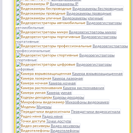
Видеокамеры IP
Видеокамеры беспроводные
Видеокамеры проводные
Видеокамеры уличные
Видеорегистраторы
автомобильные
Видеорегистраторы микро
Видеорегистраторы
портативные
Видеорегистраторы
профессиональные
Видеорегистраторы
спортивные
Видеорегистраторы
цифровые
Камера взрывозащищенная
Камера лазерная
Камера ночная
Камера распознавания
Камера умная
Кодеры-декодеры
Микрофоны видеокамер
Модемы
Передатчики видеосигнала
Радио няня
Точки доступа
Видео ресиверы
Видеотелефоны