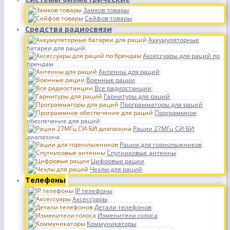
Замков товары
Сейфов товары
Средства радиосвязи
Аккумуляторные
батареи для раций
Аксессуары для раций по
брендам
Антенны для раций
Военные рации
Все радиостанции
Гарнитуры для раций
Программаторы для раций
Программное
обеспечение для раций
Рации 27МГц СИ-БИ
диапазона
Рации для горнолыжников
Спутниковые антенны
Цифровые рации
Чехлы для раций
Телефоны
IP телефоны
Аксессуары
Детали телефонов
Изменители голоса
Коммуникаторы