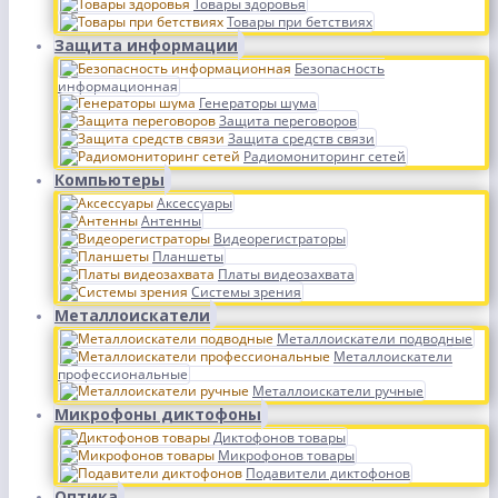
Товары здоровья
Товары при бетствиях
Защита информации
Безопасность
информационная
Генераторы шума
Защита переговоров
Защита средств связи
Радиомониторинг сетей
Компьютеры
Аксессуары
Антенны
Видеорегистраторы
Планшеты
Платы видеозахвата
Системы зрения
Металлоискатели
Металлоискатели подводные
Металлоискатели
профессиональные
Металлоискатели ручные
Микрофоны диктофоны
Диктофонов товары
Микрофонов товары
Подавители диктофонов
Оптика