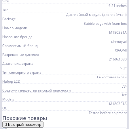
Size
6.21 inches
Тип
Дисплейный модуль (дисплей+тач)
Package
Bubble bags with foam box
Номер модели
M1803E1A
Название бренда
sinmaytai
Совместимый бренд
XIAOMI
Разрешение дисплея
2160x1080
Диагональ экрана
> 3"
Тип сенсорного экрана
Емкостный экран
Набор LCD
Да
Содержит вещества высокой опасности
Нет
Models
M1803E1A
QC
Tested before shipment
Похожие товары
Быстрый просмотр