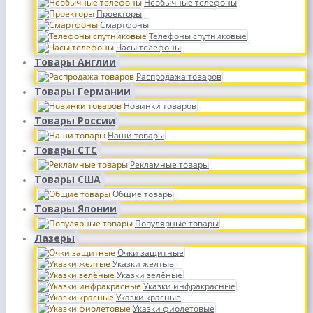
Необычные телефоны
Проекторы
Смартфоны
Телефоны спутниковые
Часы телефоны
Товары Англии
Распродажа товаров
Товары Германии
Новинки товаров
Товары России
Наши товары
Товары СТС
Рекламные товары
Товары США
Общие товары
Товары Японии
Популярные товары
Лазеры
Очки защитные
Указки желтые
Указки зелёные
Указки инфракрасные
Указки красные
Указки фиолетовые