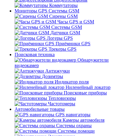
Коммутаторы
Мониторы GPS Системы GSM
Сирены GSM
Часы GPS и GSM
Системы GSM
Датчики GSM
Логеры GPS
Приёмники GPS
Трекеры GPS
Поисковая техника
Обнаружители
видеокамер
Антижучки
Дозимтры
Индикатор поля
Ниленейный локатор
Поисковые приборы
Тепловизоры
Частотомеры
Автомобильные товары
GPS навигаторы
Камеры автомобиля
Системы охраны
Системы помощи