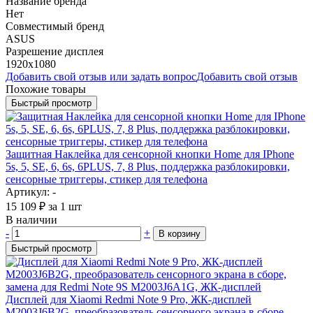
Название бренда
Нет
Совместимый бренд
ASUS
Разрешение дисплея
1920x1080
Добавить свой отзыв или задать вопрос
Добавить свой отзыв
Похожие товары
Быстрый просмотр
Защитная Наклейка для сенсорной кнопки Home для IPhone
5s, 5, SE, 6, 6s, 6PLUS, 7, 8 Plus, поддержка разблокировки,
сенсорные триггеры, стикер для телефона
Артикул: -
15 109
₽
за 1 шт
В наличии
-
+
В корзину
Быстрый просмотр
Дисплей для Xiaomi Redmi Note 9 Pro, ЖК-дисплей
M2003J6B2G, преобразователь сенсорного экрана в сборе,