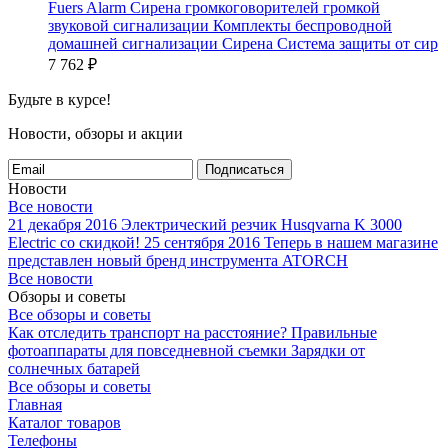
Fuers Alarm Сирена громкоговорителей громкой
звуковой сигнализации Комплекты беспроводной
домашней сигнализации Сирена Система защиты от сир
7 762
₽
Будьте в курсе!
Новости, обзоры и акции
Подписаться
Новости
Все новости
21 декабря 2016
Электрический резчик Husqvarna K 3000
Electric со скидкой!
25 сентября 2016
Теперь в нашем магазине
представлен новый бренд инструмента ATORCH
Все новости
Обзоры и советы
Все обзоры и советы
Как отследить транспорт на расстояние?
Правильные
фотоаппараты для повседневной съемки
Зарядки от
солнечных батарей
Все обзоры и советы
Главная
Каталог товаров
Телефоны