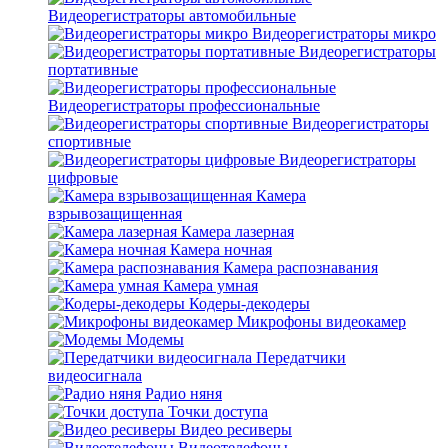
Видеорегистраторы автомобильные
Видеорегистраторы микро
Видеорегистраторы
портативные
Видеорегистраторы профессиональные
Видеорегистраторы
спортивные
Видеорегистраторы
цифровые
Камера
взрывозащищенная
Камера лазерная
Камера ночная
Камера распознавания
Камера умная
Кодеры-декодеры
Микрофоны видеокамер
Модемы
Передатчики
видеосигнала
Радио няня
Точки доступа
Видео ресиверы
Видеотелефоны