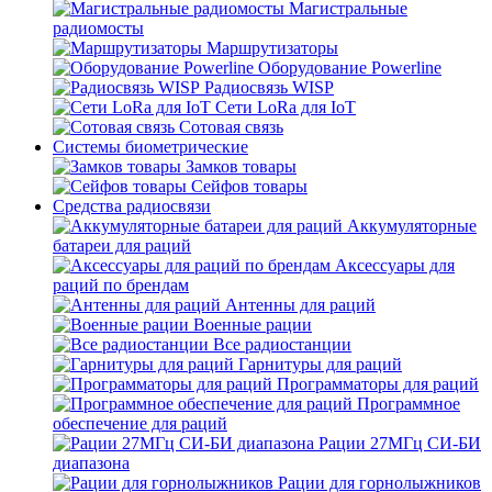
Магистральные
радиомосты
Маршрутизаторы
Оборудование Powerline
Радиосвязь WISP
Сети LoRa для IoT
Сотовая связь
Системы биометрические
Замков товары
Сейфов товары
Средства радиосвязи
Аккумуляторные
батареи для раций
Аксессуары для
раций по брендам
Антенны для раций
Военные рации
Все радиостанции
Гарнитуры для раций
Программаторы для раций
Программное
обеспечение для раций
Рации 27МГц СИ-БИ
диапазона
Рации для горнолыжников