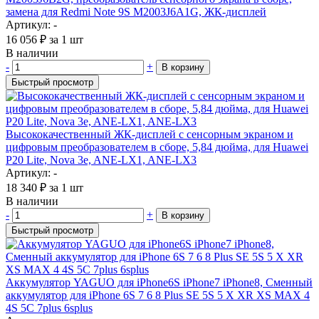
замена для Redmi Note 9S M2003J6A1G, ЖК-дисплей
Артикул: -
16 056
₽
за 1 шт
В наличии
-
+
В корзину
Быстрый просмотр
Высококачественный ЖК-дисплей с сенсорным экраном и
цифровым преобразователем в сборе, 5,84 дюйма, для Huawei
P20 Lite, Nova 3e, ANE-LX1, ANE-LX3
Артикул: -
18 340
₽
за 1 шт
В наличии
-
+
В корзину
Быстрый просмотр
Аккумулятор YAGUO для iPhone6S iPhone7 iPhone8, Сменный
аккумулятор для iPhone 6S 7 6 8 Plus SE 5S 5 X XR XS MAX 4
4S 5C 7plus 6splus