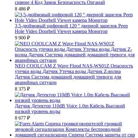
сияние 4 Код Замок Безопасность Органай
8 486
₽
3,5-дюймовый цифровой 120 ° дверной защелок Peep
Hole Video Doorbell Viewer камера Монитор
9 900
₽
NEO COOLCAM Z Wave Flood NAS-WS01Z Опасность
утечки воды Датчик Утечка воды Датчик Z-волна
Датчик Система домашней домашней тревоги для
аварийных ситуаци
8 375
₽
Датчик Детектор 110dB Voice 1.0m Кабель Высокий
низкий уровень воды
8 677
₽