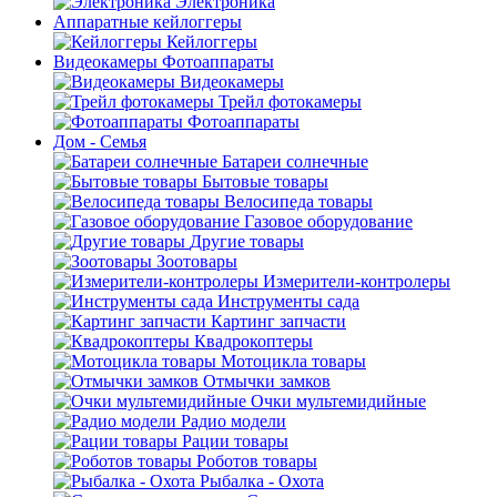
Электроника
Аппаратные кейлоггеры
Кейлоггеры
Видеокамеры Фотоаппараты
Видеокамеры
Трейл фотокамеры
Фотоаппараты
Дом - Семья
Батареи солнечные
Бытовые товары
Велосипеда товары
Газовое оборудование
Другие товары
Зоотовары
Измерители-контролеры
Инструменты сада
Картинг запчасти
Квадрокоптеры
Мотоцикла товары
Отмычки замков
Очки мультемидийные
Радио модели
Рации товары
Роботов товары
Рыбалка - Охота