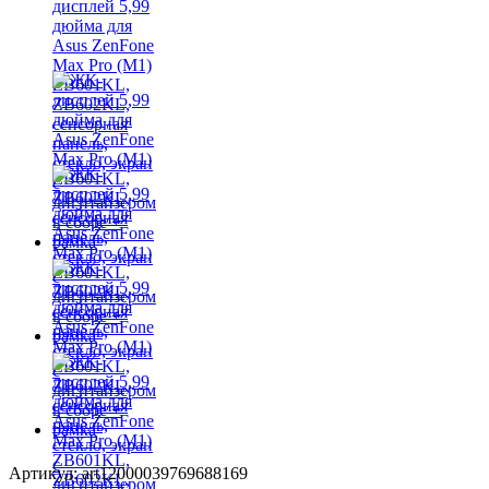
Артикул: art12000039769688169