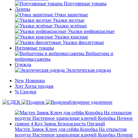
Популярные товары
Лазеры
Очки защитные
Указки желтые
Указки зелёные
Указки инфракрасные
Указки красные
Указки фиолетовые
Интимные товары
Вибраторы и
вибромассажеры
Одежда
Экзотическая одежда
New
Новинки
Хит
Хиты продаж
%
Скидки
Мастер Замок Ключ для сейфа Коробка На открытом
воздухе Настенное хранилище ключей Коробка Ночное