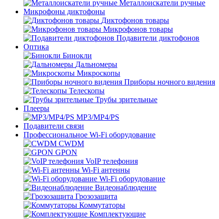
Металлоискатели ручные
Микрофоны диктофоны
Диктофонов товары
Микрофонов товары
Подавители диктофонов
Оптика
Бинокли
Дальномеры
Микроскопы
Приборы ночного видения
Телескопы
Трубы зрительные
Плееры
MP3/MP4/PS
Подавители связи
Профессиональное Wi-Fi оборудование
CWDM
GPON
VoIP телефония
Wi-Fi антенны
Wi-Fi оборудование
Видеонаблюдение
Грозозащита
Коммутаторы
Комплектующие