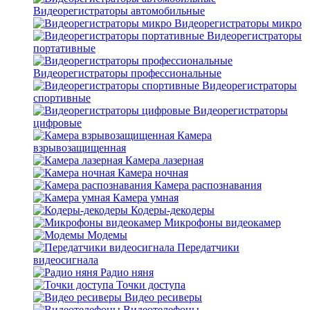
Видеорегистраторы автомобильные
Видеорегистраторы микро
Видеорегистраторы
портативные
Видеорегистраторы профессиональные
Видеорегистраторы
спортивные
Видеорегистраторы
цифровые
Камера
взрывозащищенная
Камера лазерная
Камера ночная
Камера распознавания
Камера умная
Кодеры-декодеры
Микрофоны видеокамер
Модемы
Передатчики
видеосигнала
Радио няня
Точки доступа
Видео ресиверы
Видеотелефоны