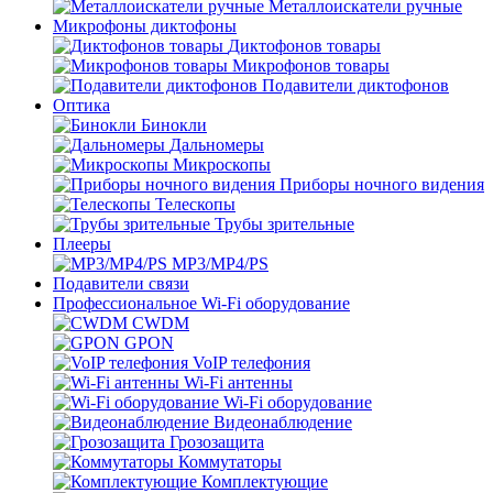
Металлоискатели ручные
Микрофоны диктофоны
Диктофонов товары
Микрофонов товары
Подавители диктофонов
Оптика
Бинокли
Дальномеры
Микроскопы
Приборы ночного видения
Телескопы
Трубы зрительные
Плееры
MP3/MP4/PS
Подавители связи
Профессиональное Wi-Fi оборудование
CWDM
GPON
VoIP телефония
Wi-Fi антенны
Wi-Fi оборудование
Видеонаблюдение
Грозозащита
Коммутаторы
Комплектующие