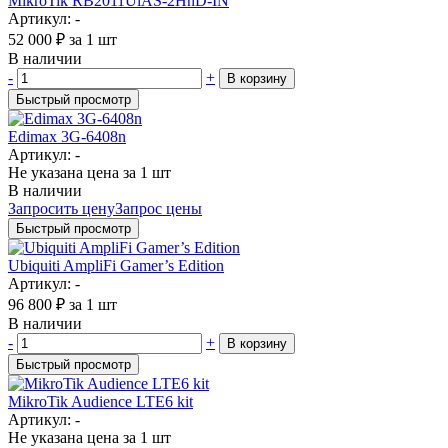
MikroTik RB2011UiAS-2HnD-IN
Артикул: -
52 000
₽
за 1 шт
В наличии
-
+
В корзину
Быстрый просмотр
Edimax 3G-6408n
Артикул: -
Не указана цена
за 1 шт
В наличии
Запросить цену
Запрос цены
Быстрый просмотр
Ubiquiti AmpliFi Gamer’s Edition
Артикул: -
96 800
₽
за 1 шт
В наличии
-
+
В корзину
Быстрый просмотр
MikroTik Audience LTE6 kit
Артикул: -
Не указана цена
за 1 шт