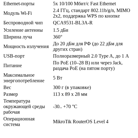
Ethernet-порты
5х 10/100 Мбит/с Fast Ethernet
2.4 ГГц, стандарт 802.11b/g/n, MIMO
Модуль Wi-Fi
2x2, поддержка WPS по кнопке
Беспроводной чип
QCA9531-BL3A-R
Усиление антенны
1.5 дБи
Ширина луча
360°
До 20 дБм для РФ (до 22 дБм для
Мощность излучения
других стран)
USB-порт
Полноразмерный 2.0 Type A, до 1 А
По PoE (10–28 В) или через Jack,
Питание
раздача PoE (на пятом порту)
Максимальное
5 Вт
энергопотребление
Вес
300 г (в упаковке)
Размер
113 x 89 x 28 мм
Температура
окружающей среды
-30.. +70 °C
рабочая
Операционная
MikroTik RouterOS Level 4
система