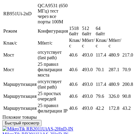
QCA9531 (650
МГц) тест
RB951Ui-2nD
через все
порты 100M
1518
512
64
Режим
Конфигурация
байт
байт
байт
Кпак/
Мбит/
Кпак/
Мбит/
Кпак/с
Мбит/с
с
с
с
с
отсутствует
Мост
40.6
493.0
117.4
480.9
217.0
(fast path)
25 правил
Мост
фильтрации
40.6
493.0
70.1
287.1
70.9
моста
отсутствует
Маршрутизация
40.6
493.0
117.4
480.9
200.8
(fast path)
25 простых
Маршрутизация
40.6
493.0
79.6
326.0
90.8
очередей
25 правил
Маршрутизация
40.6
493.0
42.2
172.8
43.2
фильтрации IP
Похожие товары
Быстрый просмотр