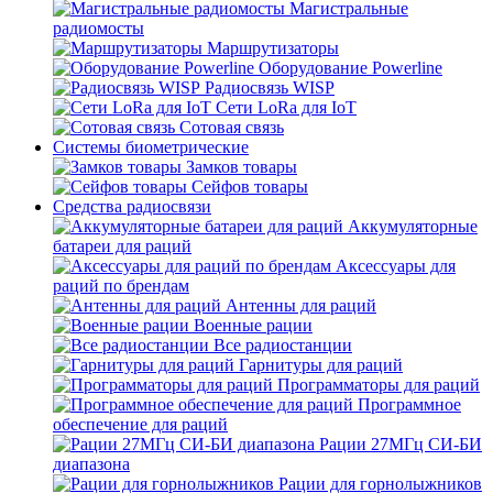
Магистральные
радиомосты
Маршрутизаторы
Оборудование Powerline
Радиосвязь WISP
Сети LoRa для IoT
Сотовая связь
Системы биометрические
Замков товары
Сейфов товары
Средства радиосвязи
Аккумуляторные
батареи для раций
Аксессуары для
раций по брендам
Антенны для раций
Военные рации
Все радиостанции
Гарнитуры для раций
Программаторы для раций
Программное
обеспечение для раций
Рации 27МГц СИ-БИ
диапазона
Рации для горнолыжников