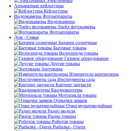
Электроника
Аппаратные кейлоггеры
Кейлоггеры
Видеокамеры Фотоаппараты
Видеокамеры
Трейл фотокамеры
Фотоаппараты
Дом - Семья
Батареи солнечные
Бытовые товары
Велосипеда товары
Газовое оборудование
Другие товары
Зоотовары
Измерители-контролеры
Инструменты сада
Картинг запчасти
Квадрокоптеры
Мотоцикла товары
Отмычки замков
Очки мультемидийные
Радио модели
Рации товары
Роботов товары
Рыбалка - Охота