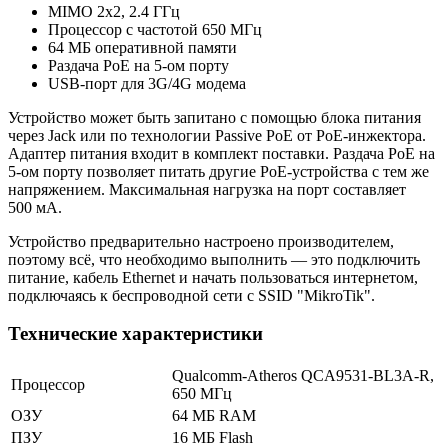
MIMO 2x2, 2.4 ГГц
Процессор с частотой 650 МГц
64 МБ оперативной памяти
Раздача PoE на 5-ом порту
USB-порт для 3G/4G модема
Устройство может быть запитано с помощью блока питания
через Jack или по технологии Passive PoE от PoE-инжектора.
Адаптер питания входит в комплект поставки. Раздача PoE на
5-ом порту позволяет питать другие PoE-устройства с тем же
напряжением. Максимальная нагрузка на порт составляет
500 мА.
Устройство предварительно настроено производителем,
поэтому всё, что необходимо выполнить — это подключить
питание, кабель Ethernet и начать пользоваться интернетом,
подключаясь к беспроводной сети с SSID "MikroTik".
Технические характеристики
Qualcomm-Atheros QCA9531-BL3A-R,
Процессор
650 МГц
ОЗУ
64 МБ RAM
ПЗУ
16 МБ Flash