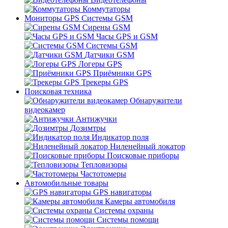
Коммутаторы
Мониторы GPS Системы GSM
Сирены GSM
Часы GPS и GSM
Системы GSM
Датчики GSM
Логеры GPS
Приёмники GPS
Трекеры GPS
Поисковая техника
Обнаружители
видеокамер
Антижучки
Дозимтры
Индикатор поля
Ниленейный локатор
Поисковые приборы
Тепловизоры
Частотомеры
Автомобильные товары
GPS навигаторы
Камеры автомобиля
Системы охраны
Системы помощи