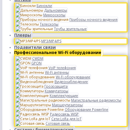
Бинокли
Дальномеры
Микроскопы
Приборы ночного видения
Телескопы
Трубы зрительные
Плееры
MP3/MP4/PS
Подавители связи
Профессиональное Wi-Fi оборудование
CWDM
GPON
VoIP телефония
Wi-Fi антенны
Wi-Fi оборудование
Видеонаблюдение
Грозозащита
Коммутаторы
Комплектующие
Магистральные радиомосты
Маршрутизаторы
Оборудование Powerline
Радиосвязь WISP
Сети LoRa для IoT
Сотовая связь
Системы биометрические