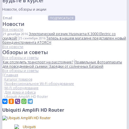
Будьте в курсе!
Новости, обзоры и акции
ПОДПИСАТЬСЯ
Новости
Все новости
Электрический резчик Husqvarna K 3000 Electric со
21 декабря 2016
скидкой!
Теперь в нашем магазине представлен новый
25 сентября 2016
бренд инструмента ATORCH
Все новости
Обзоры и советы
Все обзоры и советы
Как отследить транспорт на расстояние?
Правильные фотоаппараты
для повседневной съемки
Зарядки от солнечных батарей
Все обзоры и советы
Главная
Каталог товаров
Профессиональное Wi-Fi оборудование
Wi-Fi оборудование
Для дома и офиса
Ubiquiti AmpliFi HD Router
Ubiquiti AmpliFi HD Router