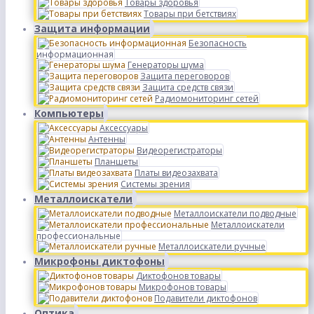
Товары здоровья
Товары при бетствиях
Защита информации
Безопасность
информационная
Генераторы шума
Защита переговоров
Защита средств связи
Радиомониторинг сетей
Компьютеры
Аксессуары
Антенны
Видеорегистраторы
Планшеты
Платы видеозахвата
Системы зрения
Металлоискатели
Металлоискатели подводные
Металлоискатели
профессиональные
Металлоискатели ручные
Микрофоны диктофоны
Диктофонов товары
Микрофонов товары
Подавители диктофонов
Оптика