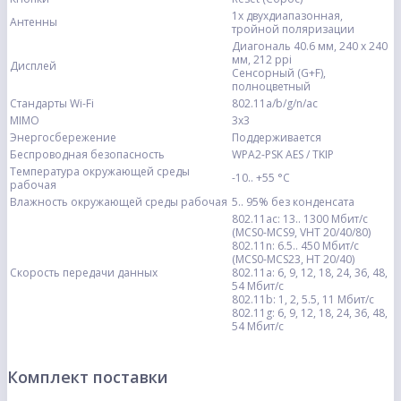
1х двухдиапазонная,
Антенны
тройной поляризации
Диагональ 40.6 мм, 240 x 240
мм, 212 ppi
Дисплей
Сенсорный (G+F),
полноцветный
Стандарты Wi-Fi
802.11a/b/g/n/ac
MIMO
3х3
Энергосбережение
Поддерживается
Беспроводная безопасность
WPA2-PSK AES / TKIP
Температура окружающей среды
-10.. +55 °C
рабочая
Влажность окружающей среды рабочая
5.. 95% без конденсата
802.11ac: 13.. 1300 Мбит/с
(MCS0-MCS9, VHT 20/40/80)
802.11n: 6.5.. 450 Мбит/с
(MCS0-MCS23, HT 20/40)
Скорость передачи данных
802.11a: 6, 9, 12, 18, 24, 36, 48,
54 Мбит/с
802.11b: 1, 2, 5.5, 11 Мбит/с
802.11g: 6, 9, 12, 18, 24, 36, 48,
54 Мбит/с
Комплект поставки