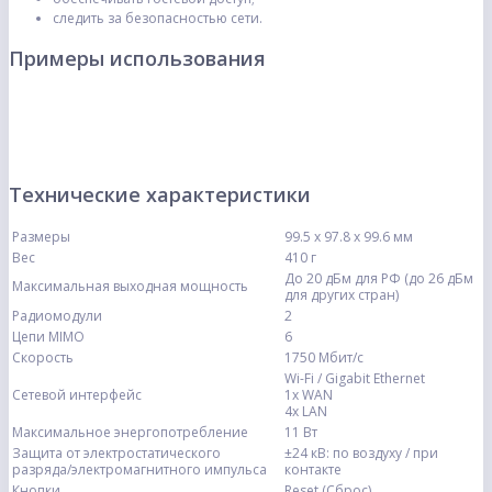
следить за безопасностью сети.
Примеры использования
Технические характеристики
Размеры
99.5 х 97.8 х 99.6 мм
Вес
410 г
До 20 дБм для РФ (до 26 дБм
Максимальная выходная мощность
для других стран)
Радиомодули
2
Цепи MIMO
6
Скорость
1750 Мбит/с
Wi-Fi / Gigabit Ethernet
Сетевой интерфейс
1х WAN
4х LAN
Максимальное энергопотребление
11 Вт
Защита от электростатического
±24 кВ: по воздуху / при
разряда/электромагнитного импульса
контакте
Кнопки
Reset (Сброс)