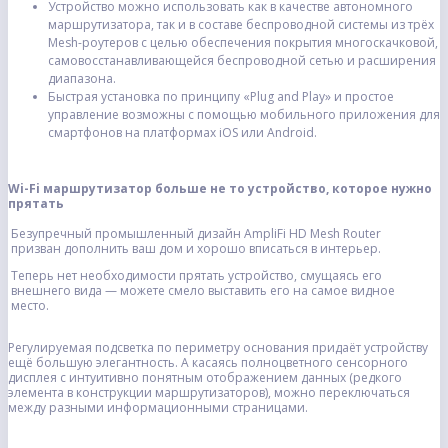
Устройство можно использовать как в качестве автономного
маршрутизатора, так и в составе беспроводной системы из трёх
Mesh-роутеров с целью обеспечения покрытия многоскачковой,
самовосстанавливающейся беспроводной сетью и расширения
диапазона.
Быстрая установка по принципу «Plug and Play» и простое
управление возможны с помощью мобильного приложения для
смартфонов на платформах iOS или Android.
Wi-Fi маршрутизатор больше не то устройство, которое нужно
прятать
Безупречный промышленный дизайн AmpliFi HD Mesh Router
призван дополнить ваш дом и хорошо вписаться в интерьер.
Теперь нет необходимости прятать устройство, смущаясь его
внешнего вида — можете смело выставить его на самое видное
место.
Регулируемая подсветка по периметру основания придаёт устройству
ещё большую элегантность. А касаясь полноцветного сенсорного
дисплея с интуитивно понятным отображением данных (редкого
элемента в конструкции маршрутизаторов), можно переключаться
между разными информационными страницами.