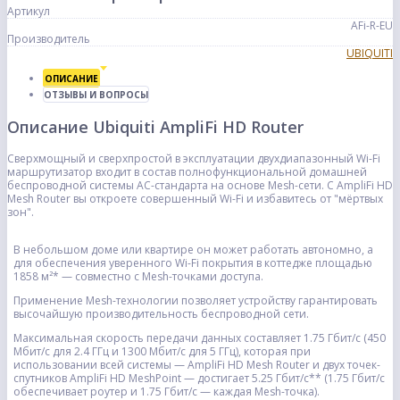
Артикул
AFi-R-EU
Производитель
UBIQUITI
ОПИСАНИЕ
ОТЗЫВЫ И ВОПРОСЫ
Описание Ubiquiti AmpliFi HD Router
Сверхмощный и сверхпростой в эксплуатации двухдиапазонный Wi-Fi
маршрутизатор входит в состав полнофункциональной домашней
беспроводной системы AC-стандарта на основе Mesh-сети. С AmpliFi HD
Mesh Router вы откроете совершенный Wi-Fi и избавитесь от "мёртвых
зон".
В небольшом доме или квартире он может работать автономно, а
для обеспечения уверенного Wi-Fi покрытия в коттедже площадью
1858 м²* — совместно с Mesh-точками доступа.
Применение Mesh-технологии позволяет устройству гарантировать
высочайшую производительность беспроводной сети.
Максимальная скорость передачи данных составляет 1.75 Гбит/с (450
Мбит/с для 2.4 ГГц и 1300 Мбит/с для 5 ГГц), которая при
использовании всей системы — AmpliFi HD Mesh Router и двух точек-
спутников AmpliFi HD MeshPoint — достигает 5.25 Гбит/с** (1.75 Гбит/с
обеспечивает роутер и 1.75 Гбит/с — каждая Mesh-точка).