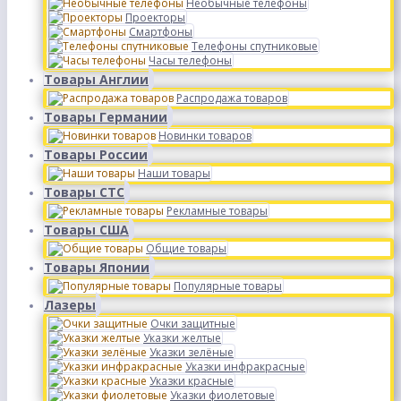
Необычные телефоны
Проекторы
Смартфоны
Телефоны спутниковые
Часы телефоны
Товары Англии
Распродажа товаров
Товары Германии
Новинки товаров
Товары России
Наши товары
Товары СТС
Рекламные товары
Товары США
Общие товары
Товары Японии
Популярные товары
Лазеры
Очки защитные
Указки желтые
Указки зелёные
Указки инфракрасные
Указки красные
Указки фиолетовые