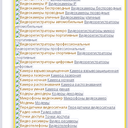
Видеокамеры IP
Видеокамеры беспроводные
Видеокамеры проводные
Видеокамеры уличные
Видеорегистраторы
автомобильные
Видеорегистраторы микро
Видеорегистраторы
портативные
Видеорегистраторы профессиональные
Видеорегистраторы
спортивные
Видеорегистраторы
цифровые
Камера взрывозащищенная
Камера лазерная
Камера ночная
Камера распознавания
Камера умная
Кодеры-декодеры
Микрофоны видеокамер
Модемы
Передатчики видеосигнала
Радио няня
Точки доступа
Видео ресиверы
Видеотелефоны