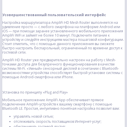
Усовершенствованный пользовательский интерфейс
Настройка маршрутизатора AmpliFi HD Mesh Router выполняется на
удивление просто — с любого смартфона на платформе Android или
iOS — при помощи заранее установленного мобильного приложения
AmpliFi WiFi и займёт не более 10 минут. Подключите питание к
устройству и следуйте инструкциям мастера пошаговой конфигурации.
Стоит отметить, что с помощью данного приложения вы сможете
быстро настроить беспарольный, ограниченный по времени доступ к
гостевой сети.
AmpliFi HD Router уже предварительно настроен на работу с Mesh-
точками доступа для безупречного функционирования в качестве
системы Wi-Fi. «Умный» сенсорный дисплей в сочетании с Bluetooth-
возможностями устройства способствует быстрой установке системы с
помощью Android-смартфона или iPhone.
Установка по принципу «Plug and Play»
Мобильное приложение AmpliFi App обеспечивает прямое
подключение AmpliFi-устройств к вашему смартфону с помощью
Bluetooth LE. Простая, интуитивно понятная настройка позволит вам:
управлять новой сетью;
отслеживать скорость поставщиков Интернет-услуг;
обеспечивать гостевой доступ;