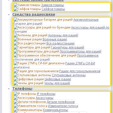
Замков товары
Сейфов товары
Средства радиосвязи
Аккумуляторные
батареи для раций
Аксессуары для раций по
брендам
Антенны для раций
Военные рации
Все радиостанции
Гарнитуры для раций
Программаторы для раций
Программное
обеспечение для раций
Рации 27МГц СИ-БИ
диапазона
Рации для горнолыжников
Спутниковые антенны
Цифровые рации
Чехлы для раций
Телефоны
IP телефоны
Аксессуары
Детали телефонов
Изменители голоса
Коммуникаторы