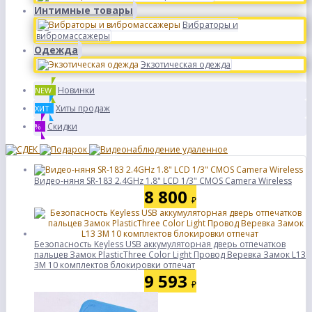
Интимные товары
Вибраторы и
вибромассажеры
Одежда
Экзотическая одежда
Новинки
NEW
Хиты продаж
ХИТ
Скидки
%
Видео-няня SR-183 2.4GHz 1.8" LCD 1/3" CMOS Camera Wireless
8 800
₽
Безопасность Keyless USB аккумуляторная дверь отпечатков
пальцев Замок PlasticThree Color Light Провод Веревка Замок L13
3M 10 комплектов блокировки отпечат
9 593
₽