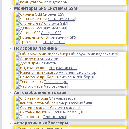
Коммутаторы
Мониторы GPS Системы GSM
Сирены GSM
Часы GPS и GSM
Системы GSM
Датчики GSM
Логеры GPS
Приёмники GPS
Трекеры GPS
Поисковая техника
Обнаружители видеокамер
Антижучки
Дозимтры
Индикатор поля
Ниленейный локатор
Поисковые приборы
Тепловизоры
Частотомеры
Автомобильные товары
GPS навигаторы
Камеры автомобиля
Системы охраны
Системы помощи
Электроника
Аппаратные кейлоггеры
Кейлоггеры