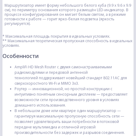
Маршрутизатор имеет форму небольшого белого куба (9.9 х 9.6 х 9.9
см), по периметру основания которого размещён LED-индикатор. В
процессе конфигурирования он мигает белым светом, а в режиме
готовности к работе — горит ярко-белая подсветка (яркость
регулируется).
* Максимальная площадь покрытия в идеальных условиях.
** Максимальная теоретическая пропускная способность в идеальных
условиях.
Особенности
AmpliFi HD Mesh Router с двумя самонастраиваемыми
радиомодулями и передовой антенной
технологией поддерживает новейший стандарт 802.11AC для
сверхскоростного Wi-Fi и MIMO 3x3.
Роутер — инновационной, но простой конструкции с
интуитивно понятным сенсорным дисплеем — предоставляет
возможности сети производственного уровня в условиях
домашнего использования.
В небольшом доме или квартире один маршрутизатор —
гарантируя максимальную пропускную способность сети —
позволяет удовлетворить ваши потребности в потоковой
передаче мультимедиа и отличной игровой
производительности без задержек и разрывов соединения.