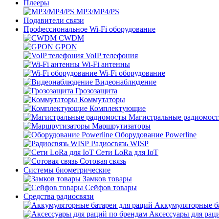
Плееры
MP3/MP4/PS
Подавители связи
Профессиональное Wi-Fi оборудование
CWDM
GPON
VoIP телефония
Wi-Fi антенны
Wi-Fi оборудование
Видеонаблюдение
Грозозащита
Коммутаторы
Комплектующие
Магистральные радиомос
Маршрутизаторы
Оборудование Powerline
Радиосвязь WISP
Сети LoRa для IoT
Сотовая связь
Системы биометрические
Замков товары
Сейфов товары
Средства радиосвязи
Аккумуляторные ба
Аксессуары для рац