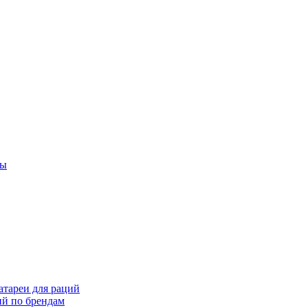
ты
тареи для раций
ий по брендам