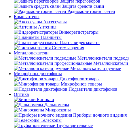
Защита переговоров
Защита средств связи
Радиомониторинг сетей
Компьютеры
Аксессуары
Антенны
Видеорегистраторы
Планшеты
Платы видеозахвата
Системы зрения
Металлоискатели
Металлоискатели подвод
Металлоискатели
Металлоискатели ручные
Микрофоны диктофоны
Диктофонов товары
Микрофонов товары
Подавители диктофонов
Оптика
Бинокли
Дальномеры
Микроскопы
Приборы ночного видения
Телескопы
Трубы зрительные