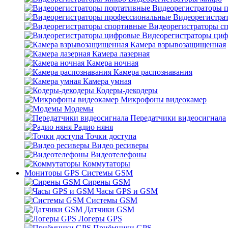
Видеорегистраторы 
Видеорегистра
Видеорегистраторы с
Видеорегистраторы ци
Камера взрывозащищенная
Камера лазерная
Камера ночная
Камера распознавания
Камера умная
Кодеры-декодеры
Микрофоны видеокамер
Модемы
Передатчики видеосигнала
Радио няня
Точки доступа
Видео ресиверы
Видеотелефоны
Коммутаторы
Мониторы GPS Системы GSM
Сирены GSM
Часы GPS и GSM
Системы GSM
Датчики GSM
Логеры GPS
Приёмники GPS