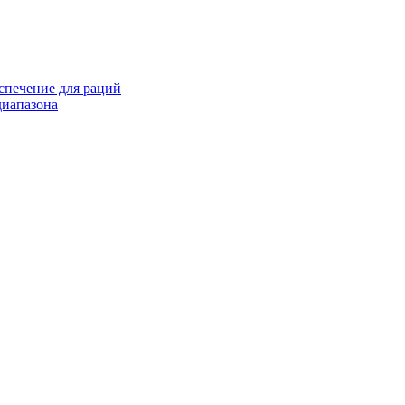
спечение для раций
иапазона