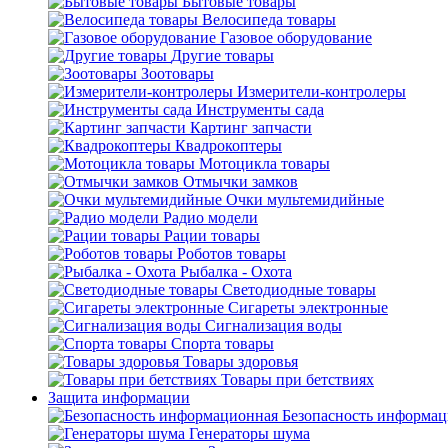
Бытовые товары
Велосипеда товары
Газовое оборудование
Другие товары
Зоотовары
Измерители-контролеры
Инструменты сада
Картинг запчасти
Квадрокоптеры
Мотоцикла товары
Отмычки замков
Очки мультемидийные
Радио модели
Рации товары
Роботов товары
Рыбалка - Охота
Светодиодные товары
Сигареты электронные
Сигнализация воды
Спорта товары
Товары здоровья
Товары при бетствиях
Защита информации
Безопасность информа
Генераторы шума