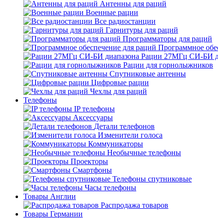
Антенны для раций
Военные рации
Все радиостанции
Гарнитуры для раций
Программаторы для раций
Программное обе
Рации 27МГц СИ-БИ д
Рации для горнолыжников
Спутниковые антенны
Цифровые рации
Чехлы для раций
Телефоны
IP телефоны
Аксессуары
Детали телефонов
Изменители голоса
Коммуникаторы
Необычные телефоны
Проекторы
Смартфоны
Телефоны спутниковые
Часы телефоны
Товары Англии
Распродажа товаров
Товары Германии