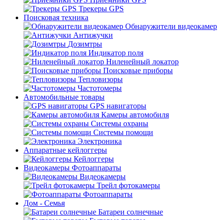
Трекеры GPS
Поисковая техника
Обнаружители видеокамер
Антижучки
Дозимтры
Индикатор поля
Ниленейный локатор
Поисковые приборы
Тепловизоры
Частотомеры
Автомобильные товары
GPS навигаторы
Камеры автомобиля
Системы охраны
Системы помощи
Электроника
Аппаратные кейлоггеры
Кейлоггеры
Видеокамеры Фотоаппараты
Видеокамеры
Трейл фотокамеры
Фотоаппараты
Дом - Семья
Батареи солнечные