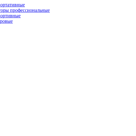
портативные
торы профессиональные
портивные
фровые