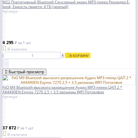
M22 Портативный Bluetooth Сенсорный экран MP3-плеер Рекордер E-
book, Емкость памяти: 4 ГБ (черный)
Артикул: -
6 295
₽
за 1 шт
В наличии
-
+
В КОРЗИНУ
Быстрый просмотр
FiiO M9 Bluetooth высокого разрешения Аудио MP3-плеер ЦАП 2 *
AK4490EN Exynos 7270 2.5 + 3.5 разъемы WIFI Потоковое
Артикул: -
37 872
₽
за 1 шт
В наличии