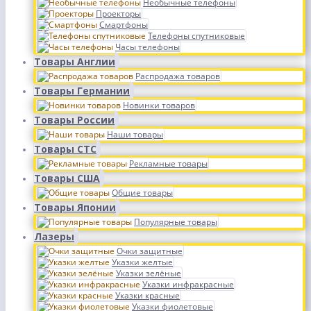
Необычные телефоны
Проекторы
Смартфоны
Телефоны спутниковые
Часы телефоны
Товары Англии
Распродажа товаров
Товары Германии
Новинки товаров
Товары России
Наши товары
Товары СТС
Рекламные товары
Товары США
Общие товары
Товары Японии
Популярные товары
Лазеры
Очки защитные
Указки желтые
Указки зелёные
Указки инфракрасные
Указки красные
Указки фиолетовые