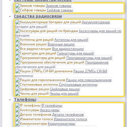
Замков товары
Сейфов товары
Средства радиосвязи
Аккумуляторные
батареи для раций
Аксессуары для раций по
брендам
Антенны для раций
Военные рации
Все радиостанции
Гарнитуры для раций
Программаторы для раций
Программное
обеспечение для раций
Рации 27МГц СИ-БИ
диапазона
Рации для горнолыжников
Спутниковые антенны
Цифровые рации
Чехлы для раций
Телефоны
IP телефоны
Аксессуары
Детали телефонов
Изменители голоса
Коммуникаторы