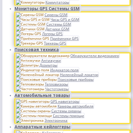
Коммутаторы
Мониторы GPS Системы GSM
Сирены GSM
Часы GPS и GSM
Системы GSM
Датчики GSM
Логеры GPS
Приёмники GPS
Трекеры GPS
Поисковая техника
Обнаружители видеокамер
Антижучки
Дозимтры
Индикатор поля
Ниленейный локатор
Поисковые приборы
Тепловизоры
Частотомеры
Автомобильные товары
GPS навигаторы
Камеры автомобиля
Системы охраны
Системы помощи
Электроника
Аппаратные кейлоггеры
Кейлоггеры