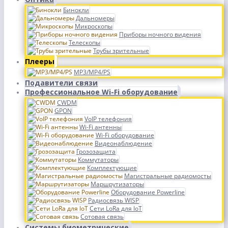
Бинокли
Дальномеры
Микроскопы
Приборы ночного видения
Телескопы
Трубы зрительные
Плееры
MP3/MP4/PS
Подавители связи
Профессиональное Wi-Fi оборудование
CWDM
GPON
VoIP телефония
Wi-Fi антенны
Wi-Fi оборудование
Видеонаблюдение
Грозозащита
Коммутаторы
Комплектующие
Магистральные радиомосты
Маршрутизаторы
Оборудование Powerline
Радиосвязь WISP
Сети LoRa для IoT
Сотовая связь
Системы биометрические