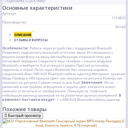
ПОДРОБНЕЕ О ДОСТАВКЕ
Основные характеристики
Артикул
1514825
Производство
Китай
ОПИСАНИЕ
ОТЗЫВЫ И ВОПРОСЫ
Особенности:
Работа через устройства с поддержкой Bluetooth
Позволяет подключить внешний источник звука
Это возможно с
вашего смартфона на вашу автомобильную стереосистему для
потоковой передачи
Соедините ваш телефон с нашим модулем
Bluetooth, и выберите Aux из вашего радио
Простая установка,
подключи и играй
Легко через Bluetooth без сложных кодовых
соединений
Имя: AMI AUX Bluetooth-кабель адаптер
Материал: луженая
Медь Провод и ABS крышка
Цвет: как показано на рисунке
Размер: как
показано на рисунке
Совместимость для Audi
Замечания:
Из-за
различий в настройках освещения и экрана цвет элемента может
немного отличаться от изображения.
Пожалуйста, позвольте
небольшую разницу размеров из-за различных ручных измерений.
В
комплект поставки входят:
1 х AMI AUX Bluetooth-кабель адаптер
Похожие товары
Быстрый просмотр