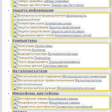
Товары здоровья
Товары при бетствиях
Защита информации
Безопасность
информационная
Генераторы шума
Защита переговоров
Защита средств связи
Радиомониторинг сетей
Компьютеры
Аксессуары
Антенны
Видеорегистраторы
Планшеты
Платы видеозахвата
Системы зрения
Металлоискатели
Металлоискатели подводные
Металлоискатели
профессиональные
Металлоискатели ручные
Микрофоны диктофоны
Диктофонов товары
Микрофонов товары
Подавители диктофонов
Оптика