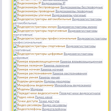
Видеокамеры IP
Видеокамеры беспроводные
Видеокамеры проводные
Видеокамеры уличные
Видеорегистраторы
автомобильные
Видеорегистраторы микро
Видеорегистраторы
портативные
Видеорегистраторы
профессиональные
Видеорегистраторы
спортивные
Видеорегистраторы
цифровые
Камера взрывозащищенная
Камера лазерная
Камера ночная
Камера распознавания
Камера умная
Кодеры-декодеры
Микрофоны видеокамер
Модемы
Передатчики видеосигнала
Радио няня
Точки доступа
Видео ресиверы
Видеотелефоны