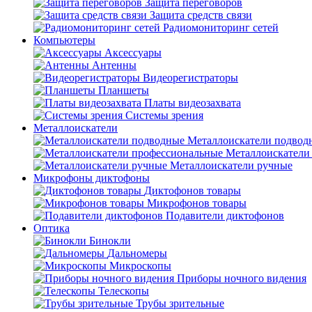
Защита переговоров
Защита средств связи
Радиомониторинг сетей
Компьютеры
Аксессуары
Антенны
Видеорегистраторы
Планшеты
Платы видеозахвата
Системы зрения
Металлоискатели
Металлоискатели подвод
Металлоискатели
Металлоискатели ручные
Микрофоны диктофоны
Диктофонов товары
Микрофонов товары
Подавители диктофонов
Оптика
Бинокли
Дальномеры
Микроскопы
Приборы ночного видения
Телескопы
Трубы зрительные