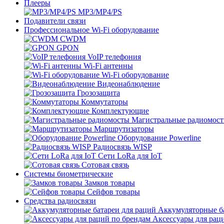
Плееры
MP3/MP4/PS
Подавители связи
Профессиональное Wi-Fi оборудование
CWDM
GPON
VoIP телефония
Wi-Fi антенны
Wi-Fi оборудование
Видеонаблюдение
Грозозащита
Коммутаторы
Комплектующие
Магистральные радиомос
Маршрутизаторы
Оборудование Powerline
Радиосвязь WISP
Сети LoRa для IoT
Сотовая связь
Системы биометрические
Замков товары
Сейфов товары
Средства радиосвязи
Аккумуляторные ба
Аксессуары для рац