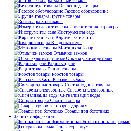
Бытовые товары
Велосипеда товары
Газовое оборудование
Другие товары
Зоотовары
Измерители-контролеры
Инструменты сада
Картинг запчасти
Квадрокоптеры
Мотоцикла товары
Отмычки замков
Очки мультемидийные
Радио модели
Рации товары
Роботов товары
Рыбалка - Охота
Светодиодные товары
Сигареты электронные
Сигнализация воды
Спорта товары
Товары здоровья
Товары при бетствиях
Защита информации
Безопасность информа
Генераторы шума