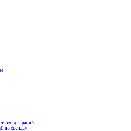
ты
тареи для раций
ий по брендам