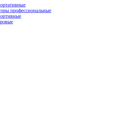
портативные
торы профессиональные
портивные
фровые