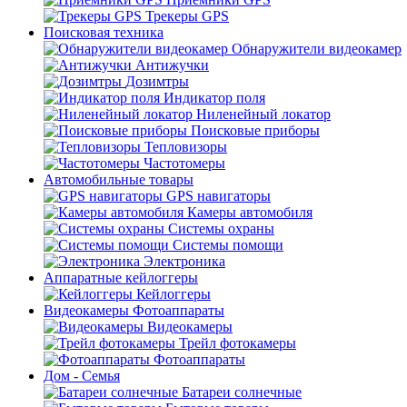
Трекеры GPS
Поисковая техника
Обнаружители видеокамер
Антижучки
Дозимтры
Индикатор поля
Ниленейный локатор
Поисковые приборы
Тепловизоры
Частотомеры
Автомобильные товары
GPS навигаторы
Камеры автомобиля
Системы охраны
Системы помощи
Электроника
Аппаратные кейлоггеры
Кейлоггеры
Видеокамеры Фотоаппараты
Видеокамеры
Трейл фотокамеры
Фотоаппараты
Дом - Семья
Батареи солнечные