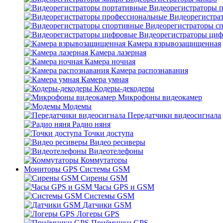
Видеорегистраторы 
Видеорегистра
Видеорегистраторы с
Видеорегистраторы ци
Камера взрывозащищенная
Камера лазерная
Камера ночная
Камера распознавания
Камера умная
Кодеры-декодеры
Микрофоны видеокамер
Модемы
Передатчики видеосигнала
Радио няня
Точки доступа
Видео ресиверы
Видеотелефоны
Коммутаторы
Мониторы GPS Системы GSM
Сирены GSM
Часы GPS и GSM
Системы GSM
Датчики GSM
Логеры GPS
Приёмники GPS