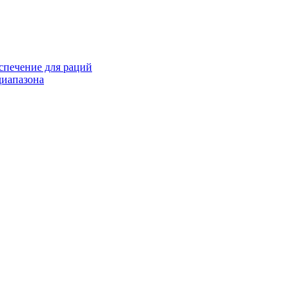
спечение для раций
иапазона