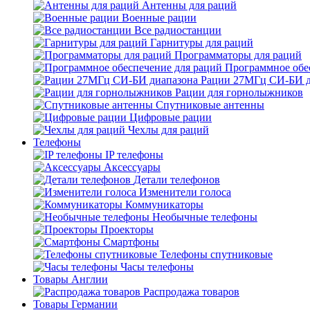
Антенны для раций
Военные рации
Все радиостанции
Гарнитуры для раций
Программаторы для раций
Программное обе
Рации 27МГц СИ-БИ д
Рации для горнолыжников
Спутниковые антенны
Цифровые рации
Чехлы для раций
Телефоны
IP телефоны
Аксессуары
Детали телефонов
Изменители голоса
Коммуникаторы
Необычные телефоны
Проекторы
Смартфоны
Телефоны спутниковые
Часы телефоны
Товары Англии
Распродажа товаров
Товары Германии