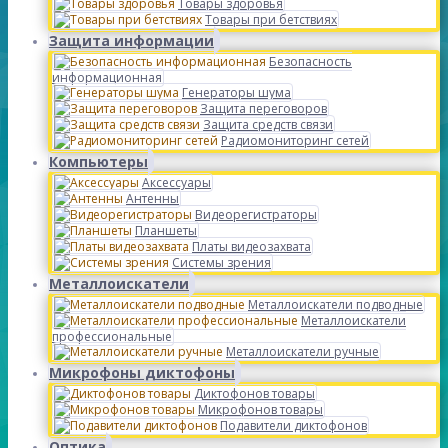
Товары здоровья
Товары при бетствиях
Защита информации
Безопасность
информационная
Генераторы шума
Защита переговоров
Защита средств связи
Радиомониторинг сетей
Компьютеры
Аксессуары
Антенны
Видеорегистраторы
Планшеты
Платы видеозахвата
Системы зрения
Металлоискатели
Металлоискатели подводные
Металлоискатели
профессиональные
Металлоискатели ручные
Микрофоны диктофоны
Диктофонов товары
Микрофонов товары
Подавители диктофонов
Оптика