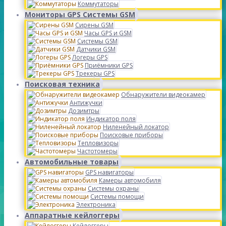
Коммутаторы
Мониторы GPS Системы GSM
Сирены GSM
Часы GPS и GSM
Системы GSM
Датчики GSM
Логеры GPS
Приёмники GPS
Трекеры GPS
Поисковая техника
Обнаружители видеокамер
Антижучки
Дозимтры
Индикатор поля
Ниленейный локатор
Поисковые приборы
Тепловизоры
Частотомеры
Автомобильные товары
GPS навигаторы
Камеры автомобиля
Системы охраны
Системы помощи
Электроника
Аппаратные кейлоггеры
Кейлоггеры