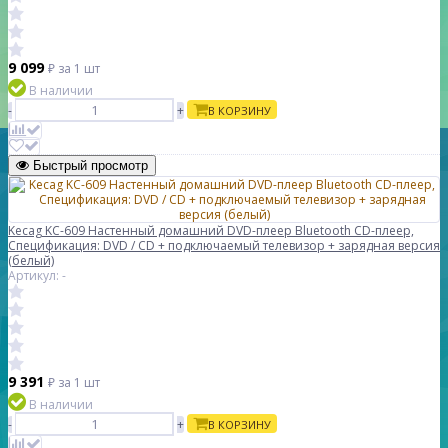
9 099
₽
за 1 шт
В наличии
-
+
В КОРЗИНУ
Быстрый просмотр
Kecag KC-609 Настенный домашний DVD-плеер Bluetooth CD-плеер,
Спецификация: DVD / CD + подключаемый телевизор + зарядная версия
(белый)
Артикул: -
9 391
₽
за 1 шт
В наличии
-
+
В КОРЗИНУ