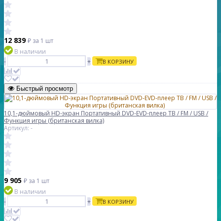
12 839
₽
за 1 шт
В наличии
-
+
В КОРЗИНУ
Быстрый просмотр
10,1-дюймовый HD-экран Портативный DVD-EVD-плеер ТВ / FM / USB /
Функция игры (британская вилка)
Артикул: -
9 905
₽
за 1 шт
В наличии
-
+
В КОРЗИНУ