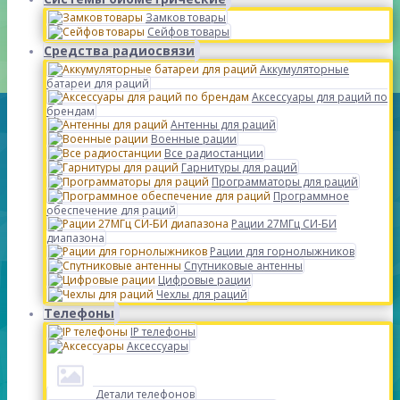
Замков товары
Сейфов товары
Средства радиосвязи
Аккумуляторные
батареи для раций
Аксессуары для раций по
брендам
Антенны для раций
Военные рации
Все радиостанции
Гарнитуры для раций
Программаторы для раций
Программное
обеспечение для раций
Рации 27МГц СИ-БИ
диапазона
Рации для горнолыжников
Спутниковые антенны
Цифровые рации
Чехлы для раций
Телефоны
IP телефоны
Аксессуары
Детали телефонов