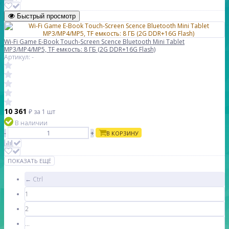
Быстрый просмотр
Wi-Fi Game E-Book Touch-Screen Scence Bluetooth Mini Tablet
MP3/MP4/MP5, TF емкость: 8 ГБ (2G DDR+16G Flash)
Артикул: -
10 361
₽
за 1 шт
В наличии
-
+
В КОРЗИНУ
ПОКАЗАТЬ ЕЩЁ
← Ctrl
1
2
...