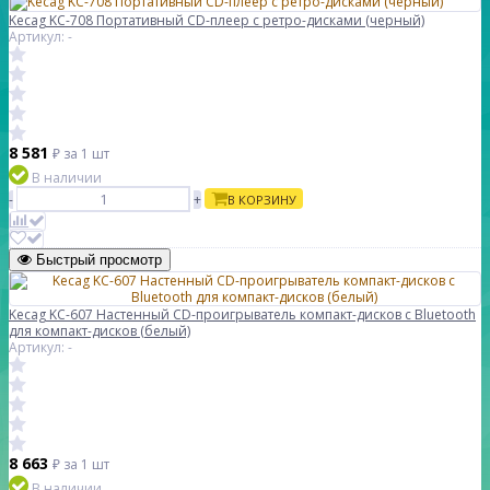
Kecag KC-708 Портативный CD-плеер с ретро-дисками (черный)
Артикул: -
8 581
₽
за 1 шт
В наличии
-
+
В КОРЗИНУ
Быстрый просмотр
Kecag KC-607 Настенный CD-проигрыватель компакт-дисков с Bluetooth
для компакт-дисков (белый)
Артикул: -
8 663
₽
за 1 шт
В наличии