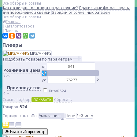
Все обзоры и советы
Как отследить транспорт на расстояние?
Правильные фотоаппараты
для повседневной съемки
Зарядки от солнечных батарей
Все обзоры и советы
Главная
Каталог товаров
Плееры
Плееры
MP3/MP4/PS
Подобрать товары по параметрам
от
Розничная цена
до
₽
Производство
Китай
524
Скрыть подбор
Сбросить
ПОКАЗАТЬ
524
Товаров:
Сортировать по
По
:
Умолчанию
Цене
Рейтингу
Быстрый просмотр