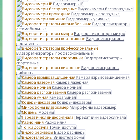
Видеокамеры IP
Видеокамеры беспроводные
Видеокамеры проводные
Видеокамеры уличные
Видеорегистраторы
автомобильные
Видеорегистраторы микро
Видеорегистраторы
портативные
Видеорегистраторы профессиональные
Видеорегистраторы
спортивные
Видеорегистраторы
цифровые
Камера взрывозащищенная
Камера лазерная
Камера ночная
Камера распознавания
Камера умная
Кодеры-декодеры
Микрофоны видеокамер
Модемы
Передатчики видеосигнала
Радио няня
Точки доступа
Видео ресиверы
Видеотелефоны