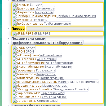
Бинокли
Дальномеры
Микроскопы
Приборы ночного видения
Телескопы
Трубы зрительные
Плееры
MP3/MP4/PS
Подавители связи
Профессиональное Wi-Fi оборудование
CWDM
GPON
VoIP телефония
Wi-Fi антенны
Wi-Fi оборудование
Видеонаблюдение
Грозозащита
Коммутаторы
Комплектующие
Магистральные радиомосты
Маршрутизаторы
Оборудование Powerline
Радиосвязь WISP
Сети LoRa для IoT
Сотовая связь
Системы биометрические