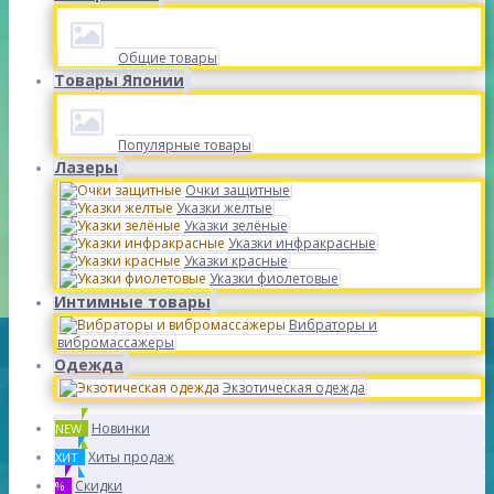
Общие товары
Товары Японии
Популярные товары
Лазеры
Очки защитные
Указки желтые
Указки зелёные
Указки инфракрасные
Указки красные
Указки фиолетовые
Интимные товары
Вибраторы и
вибромассажеры
Одежда
Экзотическая одежда
Новинки
NEW
Хиты продаж
ХИТ
Скидки
%