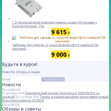
1.2г беспроводной комплект камеры радио AV-ресивер с
блоком питания - PAL
9 615
₽
Эмблема для одежды со скрытой видео/фото камерой 5M
пикселей.
9 000
₽
Будьте в курсе!
Новости, обзоры и акции
ПОДПИСАТЬСЯ
Новости
Все новости
Электрический резчик Husqvarna K 3000 Electric со
21 декабря 2016
скидкой!
Теперь в нашем магазине представлен новый
25 сентября 2016
бренд инструмента ATORCH
Все новости
Обзоры и советы