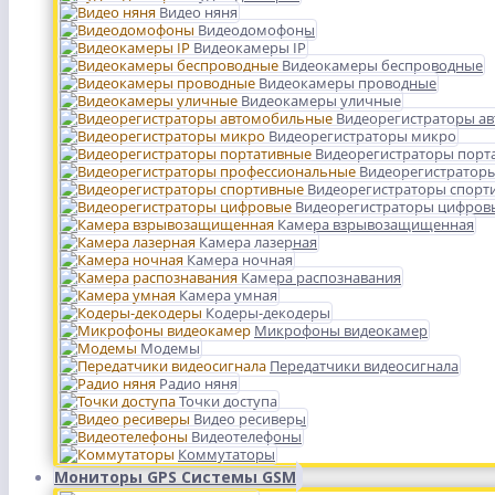
Видео няня
Видеодомофоны
Видеокамеры IP
Видеокамеры беспроводные
Видеокамеры проводные
Видеокамеры уличные
Видеорегистраторы а
Видеорегистраторы микро
Видеорегистраторы порт
Видеорегистратор
Видеорегистраторы спорт
Видеорегистраторы цифров
Камера взрывозащищенная
Камера лазерная
Камера ночная
Камера распознавания
Камера умная
Кодеры-декодеры
Микрофоны видеокамер
Модемы
Передатчики видеосигнала
Радио няня
Точки доступа
Видео ресиверы
Видеотелефоны
Коммутаторы
Мониторы GPS Системы GSM