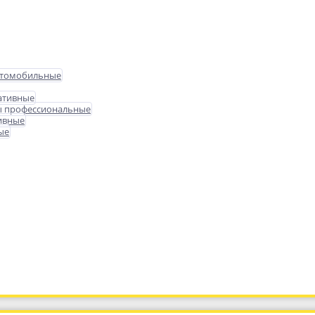
втомобильные
ативные
ы профессиональные
ивные
ые