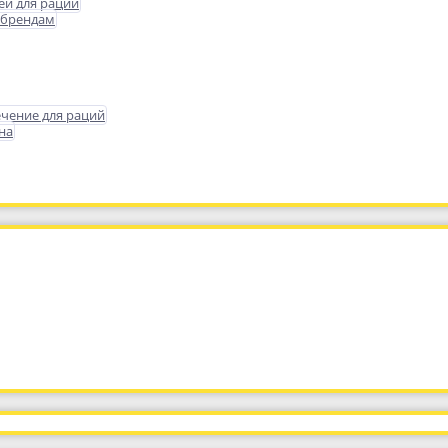
еи для раций
 брендам
чение для раций
на