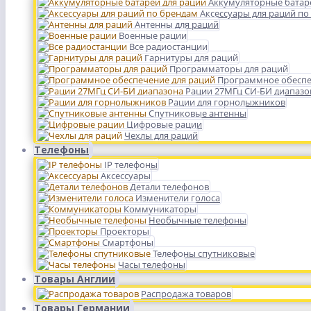
Аккумуляторные батар
Аксессуары для раций по
Антенны для раций
Военные рации
Все радиостанции
Гарнитуры для раций
Программаторы для раций
Программное обеспе
Рации 27МГц СИ-БИ диапазо
Рации для горнолыжников
Спутниковые антенны
Цифровые рации
Чехлы для раций
Телефоны
IP телефоны
Аксессуары
Детали телефонов
Изменители голоса
Коммуникаторы
Необычные телефоны
Проекторы
Смартфоны
Телефоны спутниковые
Часы телефоны
Товары Англии
Распродажа товаров
Товары Германии