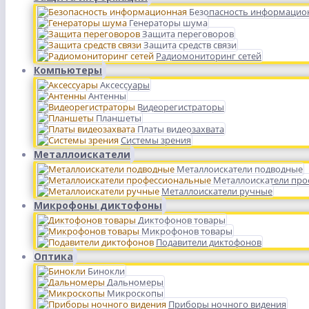
Безопасность информацио
Генераторы шума
Защита переговоров
Защита средств связи
Радиомониторинг сетей
Компьютеры
Аксессуары
Антенны
Видеорегистраторы
Планшеты
Платы видеозахвата
Системы зрения
Металлоискатели
Металлоискатели подводные
Металлоискатели пр
Металлоискатели ручные
Микрофоны диктофоны
Диктофонов товары
Микрофонов товары
Подавители диктофонов
Оптика
Бинокли
Дальномеры
Микроскопы
Приборы ночного видения