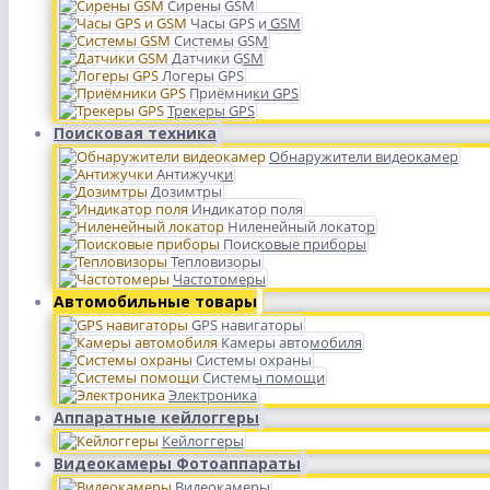
Сирены GSM
Часы GPS и GSM
Системы GSM
Датчики GSM
Логеры GPS
Приёмники GPS
Трекеры GPS
Поисковая техника
Обнаружители видеокамер
Антижучки
Дозимтры
Индикатор поля
Ниленейный локатор
Поисковые приборы
Тепловизоры
Частотомеры
Автомобильные товары
GPS навигаторы
Камеры автомобиля
Системы охраны
Системы помощи
Электроника
Аппаратные кейлоггеры
Кейлоггеры
Видеокамеры Фотоаппараты
Видеокамеры