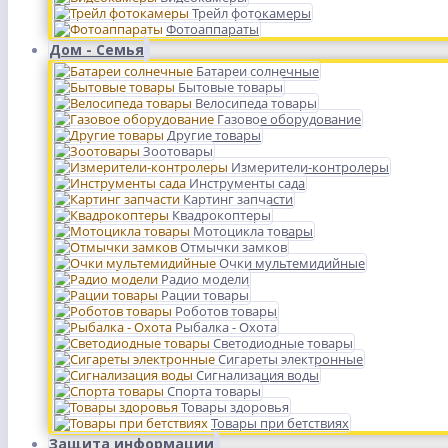
Трейл фотокамеры
Фотоаппараты
Дом - Семья
Батареи солнечные
Бытовые товары
Велосипеда товары
Газовое оборудование
Другие товары
Зоотовары
Измерители-контролеры
Инструменты сада
Картинг запчасти
Квадрокоптеры
Мотоцикла товары
Отмычки замков
Очки мультемидийные
Радио модели
Рации товары
Роботов товары
Рыбалка - Охота
Светодиодные товары
Сигареты электронные
Сигнализация воды
Спорта товары
Товары здоровья
Товары при бетствиях
Защита информации