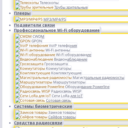
Телескопы
Трубы зрительные
Плееры
MP3/MP4/PS
Подавители связи
Профессиональное Wi-Fi оборудование
CWDM
GPON
VoIP телефония
Wi-Fi антенны
Wi-Fi оборудование
Видеонаблюдение
Грозозащита
Коммутаторы
Комплектующие
Магистральные радиомосты
Маршрутизаторы
Оборудование Powerline
Радиосвязь WISP
Сети LoRa для IoT
Сотовая связь
Системы биометрические
Замков товары
Сейфов товары
Средства радиосвязи