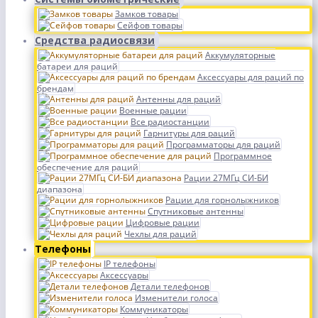
Замков товары
Сейфов товары
Средства радиосвязи
Аккумуляторные
батареи для раций
Аксессуары для раций по
брендам
Антенны для раций
Военные рации
Все радиостанции
Гарнитуры для раций
Программаторы для раций
Программное
обеспечение для раций
Рации 27МГц СИ-БИ
диапазона
Рации для горнолыжников
Спутниковые антенны
Цифровые рации
Чехлы для раций
Телефоны
IP телефоны
Аксессуары
Детали телефонов
Изменители голоса
Коммуникаторы