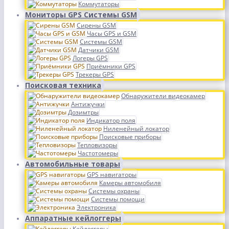
Коммутаторы
Мониторы GPS Системы GSM
Сирены GSM
Часы GPS и GSM
Системы GSM
Датчики GSM
Логеры GPS
Приёмники GPS
Трекеры GPS
Поисковая техника
Обнаружители видеокамер
Антижучки
Дозимтры
Индикатор поля
Ниленейный локатор
Поисковые приборы
Тепловизоры
Частотомеры
Автомобильные товары
GPS навигаторы
Камеры автомобиля
Системы охраны
Системы помощи
Электроника
Аппаратные кейлоггеры
Кейлоггеры