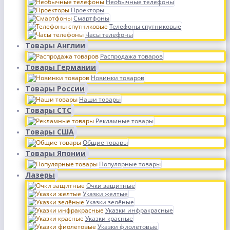
Необычные телефоны
Проекторы
Смартфоны
Телефоны спутниковые
Часы телефоны
Товары Англии
Распродажа товаров
Товары Германии
Новинки товаров
Товары России
Наши товары
Товары СТС
Рекламные товары
Товары США
Общие товары
Товары Японии
Популярные товары
Лазеры
Очки защитные
Указки желтые
Указки зелёные
Указки инфракрасные
Указки красные
Указки фиолетовые