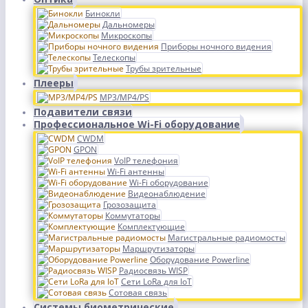
Бинокли
Дальномеры
Микроскопы
Приборы ночного видения
Телескопы
Трубы зрительные
Плееры
MP3/MP4/PS
Подавители связи
Профессиональное Wi-Fi оборудование
CWDM
GPON
VoIP телефония
Wi-Fi антенны
Wi-Fi оборудование
Видеонаблюдение
Грозозащита
Коммутаторы
Комплектующие
Магистральные радиомосты
Маршрутизаторы
Оборудование Powerline
Радиосвязь WISP
Сети LoRa для IoT
Сотовая связь
Системы биометрические