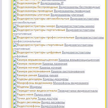
Видеокамеры IP
Видеокамеры беспроводные
Видеокамеры проводные
Видеокамеры уличные
Видеорегистраторы
автомобильные
Видеорегистраторы микро
Видеорегистраторы
портативные
Видеорегистраторы
профессиональные
Видеорегистраторы
спортивные
Видеорегистраторы
цифровые
Камера взрывозащищенная
Камера лазерная
Камера ночная
Камера распознавания
Камера умная
Кодеры-декодеры
Микрофоны видеокамер
Модемы
Передатчики видеосигнала
Радио няня
Точки доступа
Видео ресиверы
Видеотелефоны