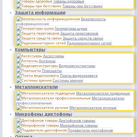
Товары здоровья
Товары при бетствиях
Защита информации
Безопасность
информационная
Генераторы шума
Защита переговоров
Защита средств связи
Радиомониторинг сетей
Компьютеры
Аксессуары
Антенны
Видеорегистраторы
Планшеты
Платы видеозахвата
Системы зрения
Металлоискатели
Металлоискатели подводные
Металлоискатели
профессиональные
Металлоискатели ручные
Микрофоны диктофоны
Диктофонов товары
Микрофонов товары
Подавители диктофонов
Оптика