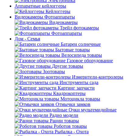
Электроника
Аппаратные кейлоггеры
Кейлоггеры
Видеокамеры Фотоаппараты
Видеокамеры
Трейл фотокамеры
Фотоаппараты
Дом - Семья
Батареи солнечные
Бытовые товары
Велосипеда товары
Газовое оборудование
Другие товары
Зоотовары
Измерители-контролеры
Инструменты сада
Картинг запчасти
Квадрокоптеры
Мотоцикла товары
Отмычки замков
Очки мультемидийные
Радио модели
Рации товары
Роботов товары
Рыбалка - Охота