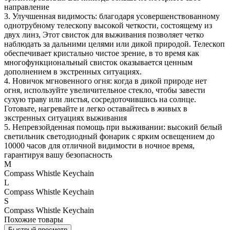
направление
3. Улучшенная видимость: благодаря усовершенствованному
однотрубному телескопу высокой четкости, состоящему из
двух линз, Этот свисток для выживания позволяет четко
наблюдать за дальними целями или дикой природой. Телескоп
обеспечивает кристально чистое зрение, в то время как
многофункциональный свисток оказывается ценным
дополнением в экстренных ситуациях.
4. Новичок мгновенного огня: когда в дикой природе нет
огня, используйте увеличительное стекло, чтобы завести
сухую траву или листья, сосредоточившись на солнце.
Готовьте, нагревайте и легко оставайтесь в живых в
экстренных ситуациях выживания
5. Непревзойденная помощь при выживании: высокий белый
светильник светодиодный фонарик с ярким освещением до
10000 часов для отличной видимости в ночное время,
гарантируя вашу безопасность
M
Compass Whistle Keychain
L
Compass Whistle Keychain
S
Compass Whistle Keychain
Похожие товары
Быстрый просмотр