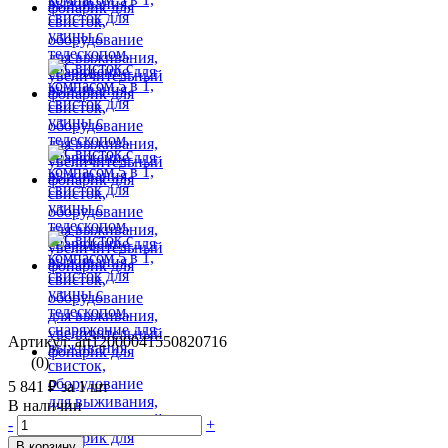
Артикул: art12000041550820716
(0)
5 841 ₽
за 1 шт
В наличии
-
+
В корзину