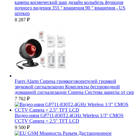
камера космический шар дизайн колыбель функция
ночного видения 355 ° вращения 90 ° вращения - US
штекер
8 287
₽
Fuers Alarm Сирена громкоговорителей громкой
звуковой сигнализации Комплекты беспроводной
домашней сигнализации Сирена Система защиты от сир
7 762
₽
Видео-няня GP711-830T2.4GHz Wireless 1/3" CMOS
CCTV Camera + 2.5" TFT LСD
9 500
₽