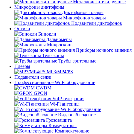
Металлоискатели ручные
Микрофоны диктофоны
Диктофонов товары
Микрофонов товары
Подавители диктофонов
Оптика
Бинокли
Дальномеры
Микроскопы
Приборы ночного видения
Телескопы
Трубы зрительные
Плееры
MP3/MP4/PS
Подавители связи
Профессиональное Wi-Fi оборудование
CWDM
GPON
VoIP телефония
Wi-Fi антенны
Wi-Fi оборудование
Видеонаблюдение
Грозозащита
Коммутаторы
Комплектующие