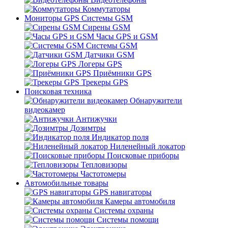
Коммутаторы
Мониторы GPS Системы GSM
Сирены GSM
Часы GPS и GSM
Системы GSM
Датчики GSM
Логеры GPS
Приёмники GPS
Трекеры GPS
Поисковая техника
Обнаружители
видеокамер
Антижучки
Дозимтры
Индикатор поля
Ниленейный локатор
Поисковые приборы
Тепловизоры
Частотомеры
Автомобильные товары
GPS навигаторы
Камеры автомобиля
Системы охраны
Системы помощи