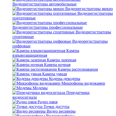
Видеорегистраторы автомобильные
Видеорегистраторы микро
Видеорегистраторы
портативные
Видеорегистраторы профессиональные
Видеорегистраторы
спортивные
Видеорегистраторы
цифровые
Камера
взрывозащищенная
Камера лазерная
Камера ночная
Камера распознавания
Камера умная
Кодеры-декодеры
Микрофоны видеокамер
Модемы
Передатчики
видеосигнала
Радио няня
Точки доступа
Видео ресиверы
Видеотелефоны