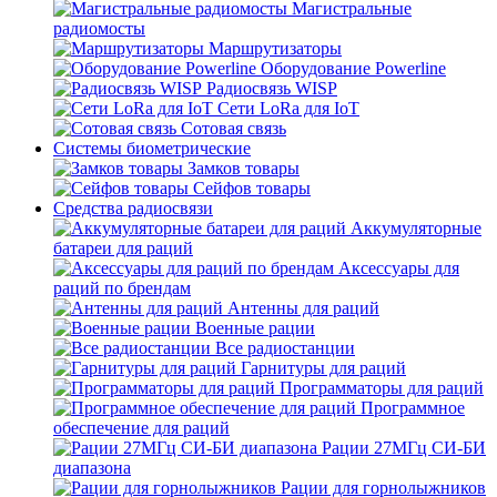
Магистральные
радиомосты
Маршрутизаторы
Оборудование Powerline
Радиосвязь WISP
Сети LoRa для IoT
Сотовая связь
Системы биометрические
Замков товары
Сейфов товары
Средства радиосвязи
Аккумуляторные
батареи для раций
Аксессуары для
раций по брендам
Антенны для раций
Военные рации
Все радиостанции
Гарнитуры для раций
Программаторы для раций
Программное
обеспечение для раций
Рации 27МГц СИ-БИ
диапазона
Рации для горнолыжников