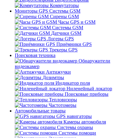
Коммутаторы
Мониторы GPS Системы GSM
Сирены GSM
Часы GPS и GSM
Системы GSM
Датчики GSM
Логеры GPS
Приёмники GPS
Трекеры GPS
Поисковая техника
Обнаружители
видеокамер
Антижучки
Дозимтры
Индикатор поля
Ниленейный локатор
Поисковые приборы
Тепловизоры
Частотомеры
Автомобильные товары
GPS навигаторы
Камеры автомобиля
Системы охраны
Системы помощи