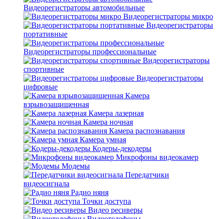
Видеорегистраторы автомобильные
Видеорегистраторы микро
Видеорегистраторы
портативные
Видеорегистраторы профессиональные
Видеорегистраторы
спортивные
Видеорегистраторы
цифровые
Камера
взрывозащищенная
Камера лазерная
Камера ночная
Камера распознавания
Камера умная
Кодеры-декодеры
Микрофоны видеокамер
Модемы
Передатчики
видеосигнала
Радио няня
Точки доступа
Видео ресиверы
Видеотелефоны