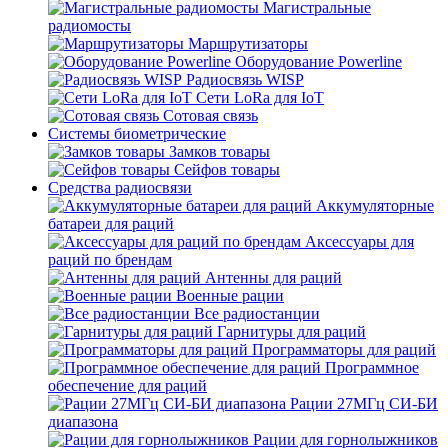
Магистральные
радиомосты
Маршрутизаторы
Оборудование Powerline
Радиосвязь WISP
Сети LoRa для IoT
Сотовая связь
Системы биометрические
Замков товары
Сейфов товары
Средства радиосвязи
Аккумуляторные
батареи для раций
Аксессуары для
раций по брендам
Антенны для раций
Военные рации
Все радиостанции
Гарнитуры для раций
Программаторы для раций
Программное
обеспечение для раций
Рации 27МГц СИ-БИ
диапазона
Рации для горнолыжников