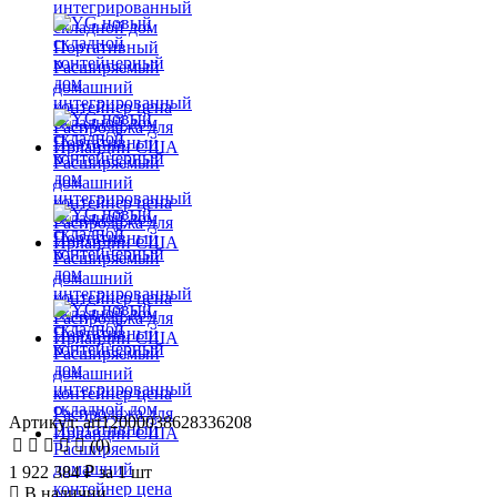
Артикул: art12000038628336208
(0)
1 922 384 ₽
за 1 шт
В наличии