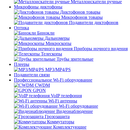
Металлоискатели ручные
Микрофоны диктофоны
Диктофонов товары
Микрофонов товары
Подавители диктофонов
Оптика
Бинокли
Дальномеры
Микроскопы
Приборы ночного видения
Телескопы
Трубы зрительные
Плееры
MP3/MP4/PS
Подавители связи
Профессиональное Wi-Fi оборудование
CWDM
GPON
VoIP телефония
Wi-Fi антенны
Wi-Fi оборудование
Видеонаблюдение
Грозозащита
Коммутаторы
Комплектующие