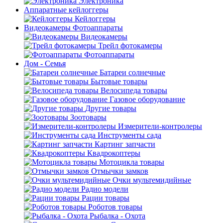
Электроника
Аппаратные кейлоггеры
Кейлоггеры
Видеокамеры Фотоаппараты
Видеокамеры
Трейл фотокамеры
Фотоаппараты
Дом - Семья
Батареи солнечные
Бытовые товары
Велосипеда товары
Газовое оборудование
Другие товары
Зоотовары
Измерители-контролеры
Инструменты сада
Картинг запчасти
Квадрокоптеры
Мотоцикла товары
Отмычки замков
Очки мультемидийные
Радио модели
Рации товары
Роботов товары
Рыбалка - Охота