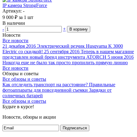
IP камера StrongForce
Артикул: -
9 000
₽
за 1 шт
В наличии
-
+
В корзину
Новости
Все новости
21 декабря 2016
Электрический резчик Husqvarna K 3000
Electric со скидкой!
25 сентября 2016
Теперь в нашем магазине
представлен новый бренд инструмента ATORCH
5 июня 2016
Никогда еще не было так просто пропилить прямую линию
Все новости
Обзоры и советы
Все обзоры и советы
Как отследить транспорт на расстояние?
Правильные
фотоаппараты для повседневной съемки
Зарядки от
солнечных батарей
Все обзоры и советы
Будьте в курсе!
Новости, обзоры и акции
Подписаться