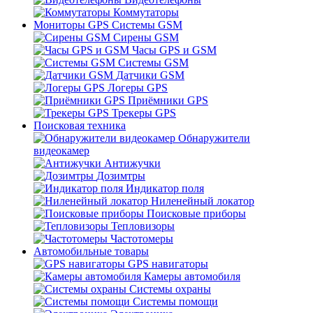
Коммутаторы
Мониторы GPS Системы GSM
Сирены GSM
Часы GPS и GSM
Системы GSM
Датчики GSM
Логеры GPS
Приёмники GPS
Трекеры GPS
Поисковая техника
Обнаружители
видеокамер
Антижучки
Дозимтры
Индикатор поля
Ниленейный локатор
Поисковые приборы
Тепловизоры
Частотомеры
Автомобильные товары
GPS навигаторы
Камеры автомобиля
Системы охраны
Системы помощи