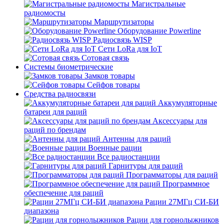
Магистральные
радиомосты
Маршрутизаторы
Оборудование Powerline
Радиосвязь WISP
Сети LoRa для IoT
Сотовая связь
Системы биометрические
Замков товары
Сейфов товары
Средства радиосвязи
Аккумуляторные
батареи для раций
Аксессуары для
раций по брендам
Антенны для раций
Военные рации
Все радиостанции
Гарнитуры для раций
Программаторы для раций
Программное
обеспечение для раций
Рации 27МГц СИ-БИ
диапазона
Рации для горнолыжников