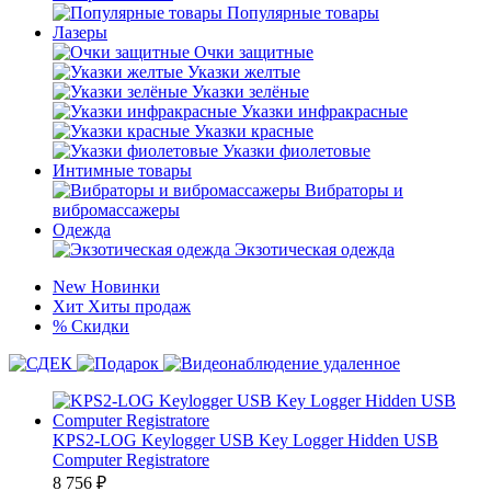
Популярные товары
Лазеры
Очки защитные
Указки желтые
Указки зелёные
Указки инфракрасные
Указки красные
Указки фиолетовые
Интимные товары
Вибраторы и
вибромассажеры
Одежда
Экзотическая одежда
New
Новинки
Хит
Хиты продаж
%
Скидки
KPS2-LOG Keylogger USB Key Logger Hidden USB
Computer Registratore
8 756
₽