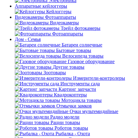
Электроника
Аппаратные кейлоггеры
Кейлоггеры
Видеокамеры Фотоаппараты
Видеокамеры
Трейл фотокамеры
Фотоаппараты
Дом - Семья
Батареи солнечные
Бытовые товары
Велосипеда товары
Газовое оборудование
Другие товары
Зоотовары
Измерители-контролеры
Инструменты сада
Картинг запчасти
Квадрокоптеры
Мотоцикла товары
Отмычки замков
Очки мультемидийные
Радио модели
Рации товары
Роботов товары
Рыбалка - Охота