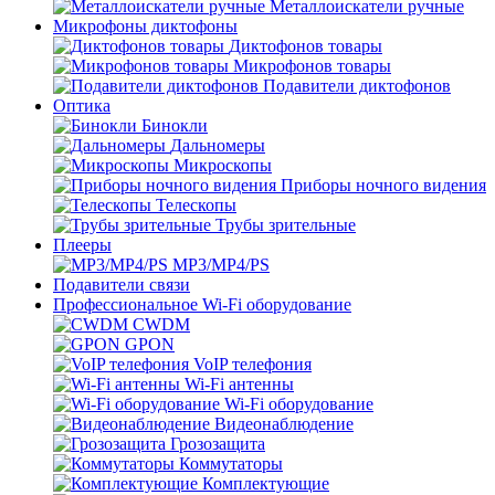
Металлоискатели ручные
Микрофоны диктофоны
Диктофонов товары
Микрофонов товары
Подавители диктофонов
Оптика
Бинокли
Дальномеры
Микроскопы
Приборы ночного видения
Телескопы
Трубы зрительные
Плееры
MP3/MP4/PS
Подавители связи
Профессиональное Wi-Fi оборудование
CWDM
GPON
VoIP телефония
Wi-Fi антенны
Wi-Fi оборудование
Видеонаблюдение
Грозозащита
Коммутаторы
Комплектующие