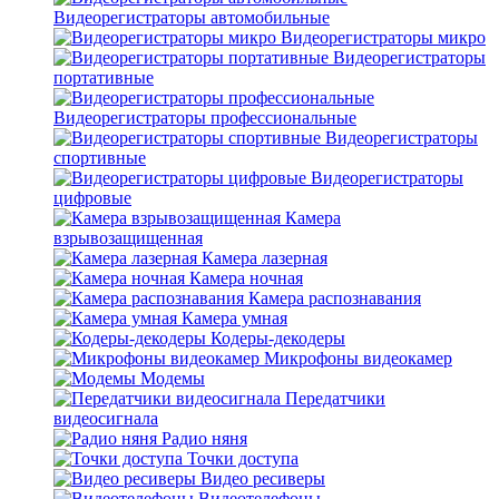
Видеорегистраторы автомобильные
Видеорегистраторы микро
Видеорегистраторы
портативные
Видеорегистраторы профессиональные
Видеорегистраторы
спортивные
Видеорегистраторы
цифровые
Камера
взрывозащищенная
Камера лазерная
Камера ночная
Камера распознавания
Камера умная
Кодеры-декодеры
Микрофоны видеокамер
Модемы
Передатчики
видеосигнала
Радио няня
Точки доступа
Видео ресиверы
Видеотелефоны