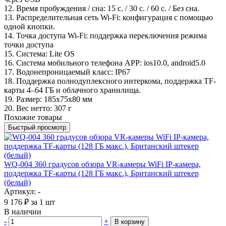
12. Время пробуждения / сна: 15 с. / 30 с. / 60 с. / Без сна.
13. Распределительная сеть Wi-Fi: конфигурация с помощью
одной кнопки.
14. Точка доступа Wi-Fi: поддержка переключения режима
точки доступа
15. Система: Lite OS
16. Система мобильного телефона APP: ios10.0, android5.0
17. Водонепроницаемый класс: IP67
18. Поддержка полнодуплексного интеркома, поддержка TF-
карты 4–64 ГБ и облачного хранилища.
19. Размер: 185x75x80 мм
20. Вес нетто: 307 г
Похожие товары
Быстрый просмотр
WQ-004 360 градусов обзора VR-камеры WiFi IP-камера,
поддержка TF-карты (128 ГБ макс.), Британский штекер
(белый)
Артикул: -
9 176
₽
за 1 шт
В наличии
-
+
В корзину