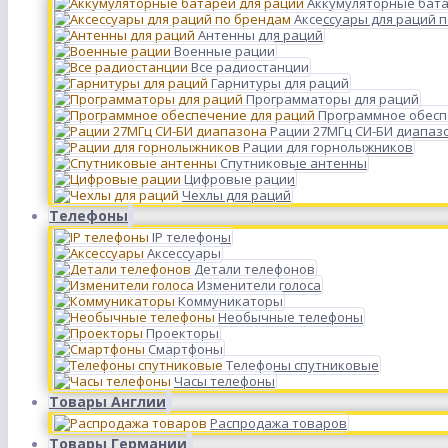
Аккумуляторные бата
Аксессуары для раций 
Антенны для раций
Военные рации
Все радиостанции
Гарнитуры для раций
Программаторы для раций
Программное обесп
Рации 27МГц СИ-БИ диапаз
Рации для горнолыжников
Спутниковые антенны
Цифровые рации
Чехлы для раций
Телефоны
IP телефоны
Аксессуары
Детали телефонов
Изменители голоса
Коммуникаторы
Необычные телефоны
Проекторы
Смартфоны
Телефоны спутниковые
Часы телефоны
Товары Англии
Распродажа товаров
Товары Германии