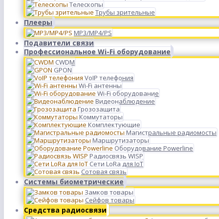
Телескопы
Трубы зрительные
Плееры
MP3/MP4/PS
Подавители связи
Профессиональное Wi-Fi оборудование
CWDM
GPON
VoIP телефония
Wi-Fi антенны
Wi-Fi оборудование
Видеонаблюдение
Грозозащита
Коммутаторы
Комплектующие
Магистральные радиомосты
Маршрутизаторы
Оборудование Powerline
Радиосвязь WISP
Сети LoRa для IoT
Сотовая связь
Системы биометрические
Замков товары
Сейфов товары
Средства радиосвязи