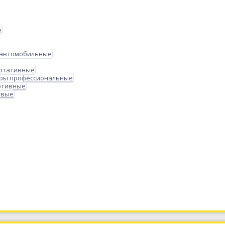
е
 автомобильные
ортативные
ры профессиональные
ртивные
овые