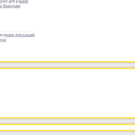
реи для раций
по брендам
ечение для раций
она