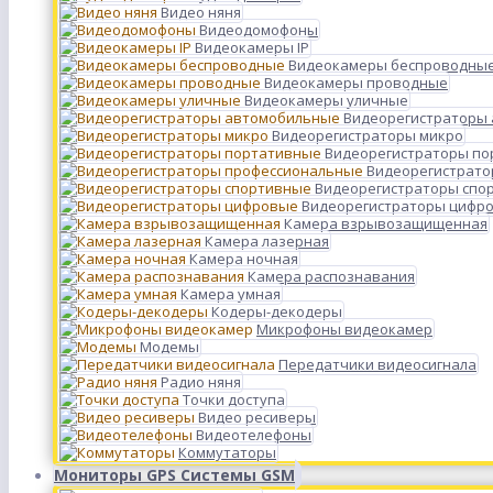
Видео няня
Видеодомофоны
Видеокамеры IP
Видеокамеры беспроводны
Видеокамеры проводные
Видеокамеры уличные
Видеорегистраторы
Видеорегистраторы микро
Видеорегистраторы п
Видеорегистрато
Видеорегистраторы спо
Видеорегистраторы цифр
Камера взрывозащищенная
Камера лазерная
Камера ночная
Камера распознавания
Камера умная
Кодеры-декодеры
Микрофоны видеокамер
Модемы
Передатчики видеосигнала
Радио няня
Точки доступа
Видео ресиверы
Видеотелефоны
Коммутаторы
Мониторы GPS Системы GSM