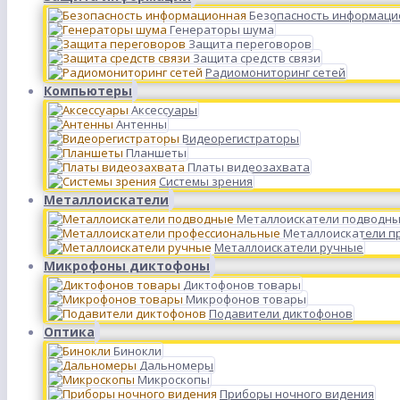
Безопасность информаци
Генераторы шума
Защита переговоров
Защита средств связи
Радиомониторинг сетей
Компьютеры
Аксессуары
Антенны
Видеорегистраторы
Планшеты
Платы видеозахвата
Системы зрения
Металлоискатели
Металлоискатели подводн
Металлоискатели п
Металлоискатели ручные
Микрофоны диктофоны
Диктофонов товары
Микрофонов товары
Подавители диктофонов
Оптика
Бинокли
Дальномеры
Микроскопы
Приборы ночного видения