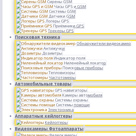
Сирены GSM
Часы GPS и GSM
Системы GSM
Датчики GSM
Логеры GPS
Приёмники GPS
Трекеры GPS
Поисковая техника
Обнаружители видеокамер
Антижучки
Дозимтры
Индикатор поля
Ниленейный локатор
Поисковые приборы
Тепловизоры
Частотомеры
Автомобильные товары
GPS навигаторы
Камеры автомобиля
Системы охраны
Системы помощи
Электроника
Аппаратные кейлоггеры
Кейлоггеры
Видеокамеры Фотоаппараты
Видеокамеры