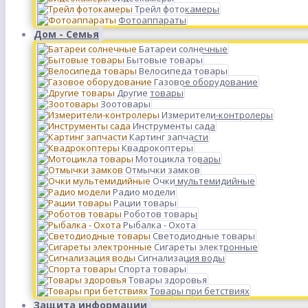
Трейл фотокамеры
Фотоаппараты
Дом - Семья
Батареи солнечные
Бытовые товары
Велосипеда товары
Газовое оборудование
Другие товары
Зоотовары
Измерители-контролеры
Инструменты сада
Картинг запчасти
Квадрокоптеры
Мотоцикла товары
Отмычки замков
Очки мультемидийные
Радио модели
Рации товары
Роботов товары
Рыбалка - Охота
Светодиодные товары
Сигареты электронные
Сигнализация воды
Спорта товары
Товары здоровья
Товары при бетствиях
Защита информации