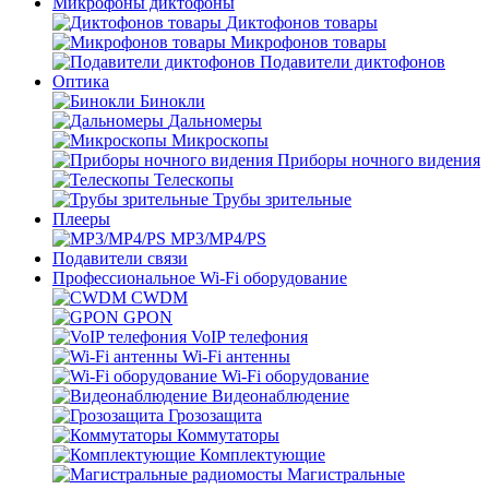
Микрофоны диктофоны
Диктофонов товары
Микрофонов товары
Подавители диктофонов
Оптика
Бинокли
Дальномеры
Микроскопы
Приборы ночного видения
Телескопы
Трубы зрительные
Плееры
MP3/MP4/PS
Подавители связи
Профессиональное Wi-Fi оборудование
CWDM
GPON
VoIP телефония
Wi-Fi антенны
Wi-Fi оборудование
Видеонаблюдение
Грозозащита
Коммутаторы
Комплектующие
Магистральные