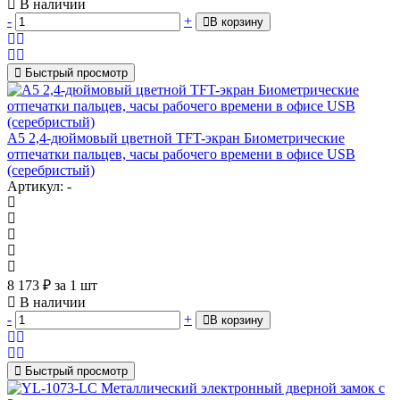
В наличии
-
+
В корзину
Быстрый просмотр
A5 2,4-дюймовый цветной TFT-экран Биометрические
отпечатки пальцев, часы рабочего времени в офисе USB
(серебристый)
Артикул: -
8 173
₽
за 1 шт
В наличии
-
+
В корзину
Быстрый просмотр