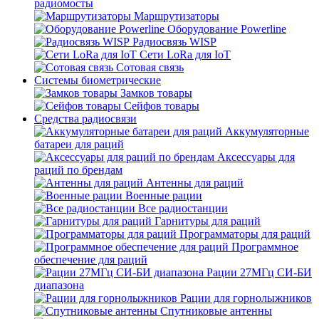
радиомосты
Маршрутизаторы
Оборудование Powerline
Радиосвязь WISP
Сети LoRa для IoT
Сотовая связь
Системы биометрические
Замков товары
Сейфов товары
Средства радиосвязи
Аккумуляторные
батареи для раций
Аксессуары для
раций по брендам
Антенны для раций
Военные рации
Все радиостанции
Гарнитуры для раций
Программаторы для раций
Программное
обеспечение для раций
Рации 27МГц СИ-БИ
диапазона
Рации для горнолыжников
Спутниковые антенны