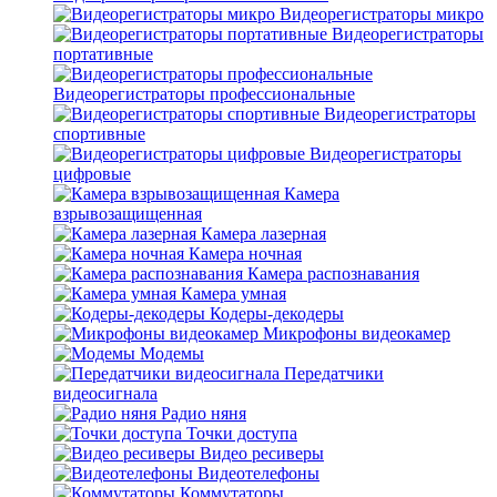
Видеорегистраторы микро
Видеорегистраторы
портативные
Видеорегистраторы профессиональные
Видеорегистраторы
спортивные
Видеорегистраторы
цифровые
Камера
взрывозащищенная
Камера лазерная
Камера ночная
Камера распознавания
Камера умная
Кодеры-декодеры
Микрофоны видеокамер
Модемы
Передатчики
видеосигнала
Радио няня
Точки доступа
Видео ресиверы
Видеотелефоны
Коммутаторы