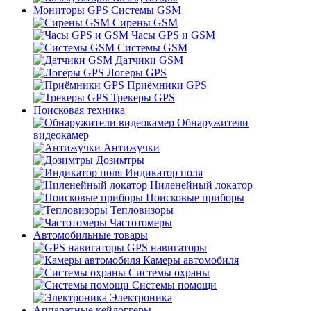
Мониторы GPS Системы GSM
Сирены GSM
Часы GPS и GSM
Системы GSM
Датчики GSM
Логеры GPS
Приёмники GPS
Трекеры GPS
Поисковая техника
Обнаружители
видеокамер
Антижучки
Дозимтры
Индикатор поля
Ниленейный локатор
Поисковые приборы
Тепловизоры
Частотомеры
Автомобильные товары
GPS навигаторы
Камеры автомобиля
Системы охраны
Системы помощи
Электроника
Аппаратные кейлоггеры