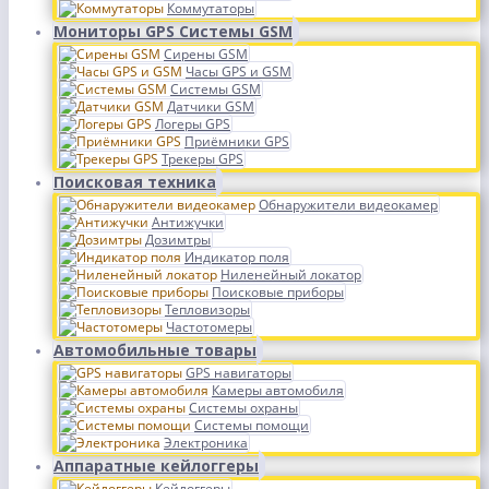
Коммутаторы
Мониторы GPS Системы GSM
Сирены GSM
Часы GPS и GSM
Системы GSM
Датчики GSM
Логеры GPS
Приёмники GPS
Трекеры GPS
Поисковая техника
Обнаружители видеокамер
Антижучки
Дозимтры
Индикатор поля
Ниленейный локатор
Поисковые приборы
Тепловизоры
Частотомеры
Автомобильные товары
GPS навигаторы
Камеры автомобиля
Системы охраны
Системы помощи
Электроника
Аппаратные кейлоггеры
Кейлоггеры