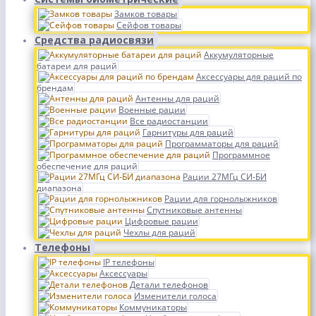
Замков товары
Сейфов товары
Средства радиосвязи
Аккумуляторные
батареи для раций
Аксессуары для раций по
брендам
Антенны для раций
Военные рации
Все радиостанции
Гарнитуры для раций
Программаторы для раций
Программное
обеспечение для раций
Рации 27МГц СИ-БИ
диапазона
Рации для горнолыжников
Спутниковые антенны
Цифровые рации
Чехлы для раций
Телефоны
IP телефоны
Аксессуары
Детали телефонов
Изменители голоса
Коммуникаторы