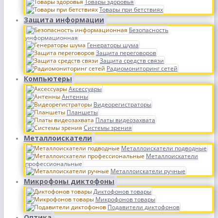
Товары здоровья
Товары при бетствиях
Защита информации
Безопасность
информационная
Генераторы шума
Защита переговоров
Защита средств связи
Радиомониторинг сетей
Компьютеры
Аксессуары
Антенны
Видеорегистраторы
Планшеты
Платы видеозахвата
Системы зрения
Металлоискатели
Металлоискатели подводные
Металлоискатели
профессиональные
Металлоискатели ручные
Микрофоны диктофоны
Диктофонов товары
Микрофонов товары
Подавители диктофонов
Оптика