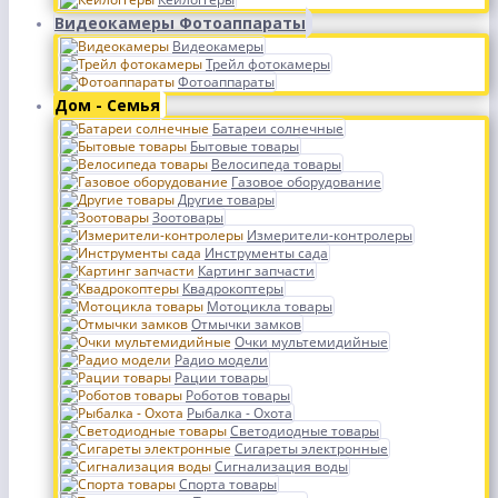
Видеокамеры Фотоаппараты
Видеокамеры
Трейл фотокамеры
Фотоаппараты
Дом - Семья
Батареи солнечные
Бытовые товары
Велосипеда товары
Газовое оборудование
Другие товары
Зоотовары
Измерители-контролеры
Инструменты сада
Картинг запчасти
Квадрокоптеры
Мотоцикла товары
Отмычки замков
Очки мультемидийные
Радио модели
Рации товары
Роботов товары
Рыбалка - Охота
Светодиодные товары
Сигареты электронные
Сигнализация воды
Спорта товары