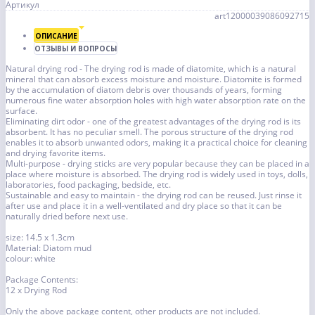
Артикул
art12000039086092715
ОПИСАНИЕ
ОТЗЫВЫ И ВОПРОСЫ
Natural drying rod - The drying rod is made of diatomite, which is a natural
mineral that can absorb excess moisture and moisture. Diatomite is formed
by the accumulation of diatom debris over thousands of years, forming
numerous fine water absorption holes with high water absorption rate on the
surface.
Eliminating dirt odor - one of the greatest advantages of the drying rod is its
absorbent. It has no peculiar smell. The porous structure of the drying rod
enables it to absorb unwanted odors, making it a practical choice for cleaning
and drying favorite items.
Multi-purpose - drying sticks are very popular because they can be placed in a
place where moisture is absorbed. The drying rod is widely used in toys, dolls,
laboratories, food packaging, bedside, etc.
Sustainable and easy to maintain - the drying rod can be reused. Just rinse it
after use and place it in a well-ventilated and dry place so that it can be
naturally dried before next use.
size: 14.5 x 1.3cm
Material: Diatom mud
colour: white
Package Contents:
12 x Drying Rod
Only the above package content, other products are not included.