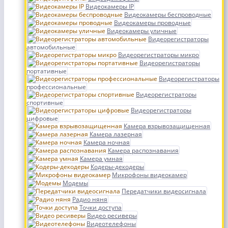
Видеокамеры IP
Видеокамеры беспроводные
Видеокамеры проводные
Видеокамеры уличные
Видеорегистраторы
автомобильные
Видеорегистраторы микро
Видеорегистраторы
портативные
Видеорегистраторы
профессиональные
Видеорегистраторы
спортивные
Видеорегистраторы
цифровые
Камера взрывозащищенная
Камера лазерная
Камера ночная
Камера распознавания
Камера умная
Кодеры-декодеры
Микрофоны видеокамер
Модемы
Передатчики видеосигнала
Радио няня
Точки доступа
Видео ресиверы
Видеотелефоны