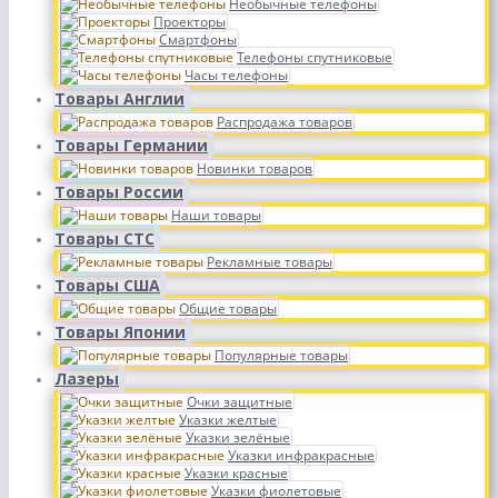
Необычные телефоны
Проекторы
Смартфоны
Телефоны спутниковые
Часы телефоны
Товары Англии
Распродажа товаров
Товары Германии
Новинки товаров
Товары России
Наши товары
Товары СТС
Рекламные товары
Товары США
Общие товары
Товары Японии
Популярные товары
Лазеры
Очки защитные
Указки желтые
Указки зелёные
Указки инфракрасные
Указки красные
Указки фиолетовые