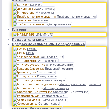
Бинокли
Дальномеры
Микроскопы
Приборы ночного видения
Телескопы
Трубы зрительные
Плееры
MP3/MP4/PS
Подавители связи
Профессиональное Wi-Fi оборудование
CWDM
GPON
VoIP телефония
Wi-Fi антенны
Wi-Fi оборудование
Видеонаблюдение
Грозозащита
Коммутаторы
Комплектующие
Магистральные радиомосты
Маршрутизаторы
Оборудование Powerline
Радиосвязь WISP
Сети LoRa для IoT
Сотовая связь
Системы биометрические