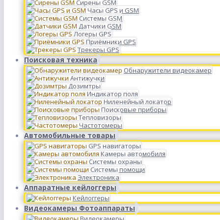
Сирены GSM
Часы GPS и GSM
Системы GSM
Датчики GSM
Логеры GPS
Приёмники GPS
Трекеры GPS
Поисковая техника
Обнаружители видеокамер
Антижучки
Дозимтры
Индикатор поля
Ниленейный локатор
Поисковые приборы
Тепловизоры
Частотомеры
Автомобильные товары
GPS навигаторы
Камеры автомобиля
Системы охраны
Системы помощи
Электроника
Аппаратные кейлоггеры
Кейлоггеры
Видеокамеры Фотоаппараты
Видеокамеры