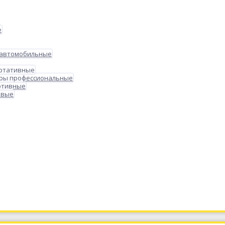
е
 автомобильные
ортативные
ры профессиональные
ртивные
овые