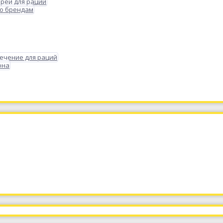
реи для раций
по брендам
ечение для раций
она