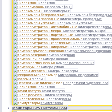
Видео няня
Видеодомофоны
Видеокамеры IP
Видеокамеры беспроводны
Видеокамеры проводные
Видеокамеры уличные
Видеорегистраторы
Видеорегистраторы микро
Видеорегистраторы п
Видеорегистрато
Видеорегистраторы спо
Видеорегистраторы цифр
Камера взрывозащищенная
Камера лазерная
Камера ночная
Камера распознавания
Камера умная
Кодеры-декодеры
Микрофоны видеокамер
Модемы
Передатчики видеосигнала
Радио няня
Точки доступа
Видео ресиверы
Видеотелефоны
Коммутаторы
Мониторы GPS Системы GSM