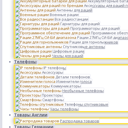
Аккумуляторные бата
Аксессуары для раций 
Антенны для раций
Военные рации
Все радиостанции
Гарнитуры для раций
Программаторы для раций
Программное обесп
Рации 27МГц СИ-БИ диапаз
Рации для горнолыжников
Спутниковые антенны
Цифровые рации
Чехлы для раций
Телефоны
IP телефоны
Аксессуары
Детали телефонов
Изменители голоса
Коммуникаторы
Необычные телефоны
Проекторы
Смартфоны
Телефоны спутниковые
Часы телефоны
Товары Англии
Распродажа товаров
Товары Германии