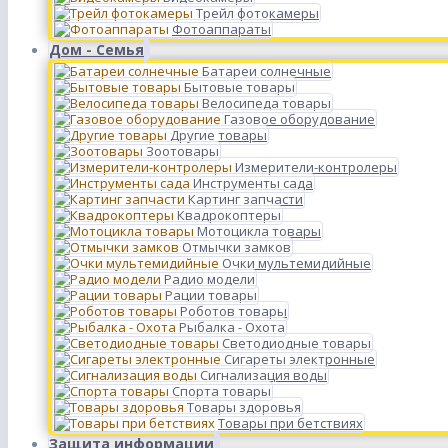
Трейл фотокамеры
Фотоаппараты
Дом - Семья
Батареи солнечные
Бытовые товары
Велосипеда товары
Газовое оборудование
Другие товары
Зоотовары
Измерители-контролеры
Инструменты сада
Картинг запчасти
Квадрокоптеры
Мотоцикла товары
Отмычки замков
Очки мультемидийные
Радио модели
Рации товары
Роботов товары
Рыбалка - Охота
Светодиодные товары
Сигареты электронные
Сигнализация воды
Спорта товары
Товары здоровья
Товары при бетствиях
Защита информации