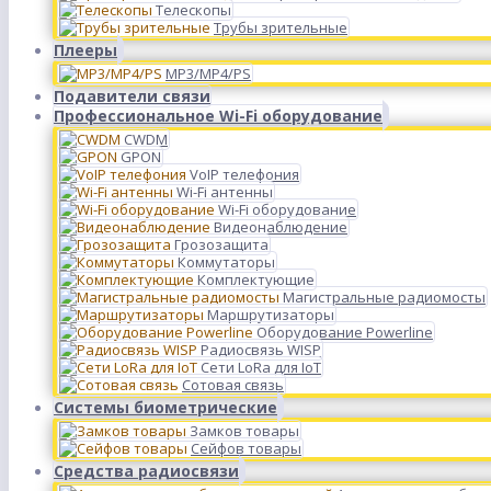
Телескопы
Трубы зрительные
Плееры
MP3/MP4/PS
Подавители связи
Профессиональное Wi-Fi оборудование
CWDM
GPON
VoIP телефония
Wi-Fi антенны
Wi-Fi оборудование
Видеонаблюдение
Грозозащита
Коммутаторы
Комплектующие
Магистральные радиомосты
Маршрутизаторы
Оборудование Powerline
Радиосвязь WISP
Сети LoRa для IoT
Сотовая связь
Системы биометрические
Замков товары
Сейфов товары
Средства радиосвязи