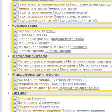
Безопасность информаци
Генераторы шума
Защита переговоров
Защита средств связи
Радиомониторинг сетей
Компьютеры
Аксессуары
Антенны
Видеорегистраторы
Планшеты
Платы видеозахвата
Системы зрения
Металлоискатели
Металлоискатели подводн
Металлоискатели п
Металлоискатели ручные
Микрофоны диктофоны
Диктофонов товары
Микрофонов товары
Подавители диктофонов
Оптика
Бинокли
Дальномеры
Микроскопы
Приборы ночного видения