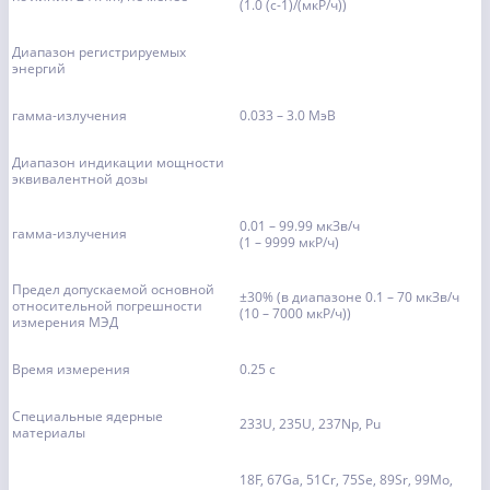
(1.0 (с-1)/(мкР/ч))
Диапазон регистрируемых
энергий
гамма-излучения
0.033 – 3.0 МэВ
Диапазон индикации мощности
эквивалентной дозы
0.01 – 99.99 мкЗв/ч
гамма-излучения
(1 – 9999 мкР/ч)
Предел допускаемой основной
±30% (в диапазоне 0.1 – 70 мкЗв/ч
относительной погрешности
(10 – 7000 мкР/ч))
измерения МЭД
Время измерения
0.25 с
Специальные ядерные
233U, 235U, 237Np, Pu
материалы
18F, 67Ga, 51Cr, 75Se, 89Sr, 99Mo,