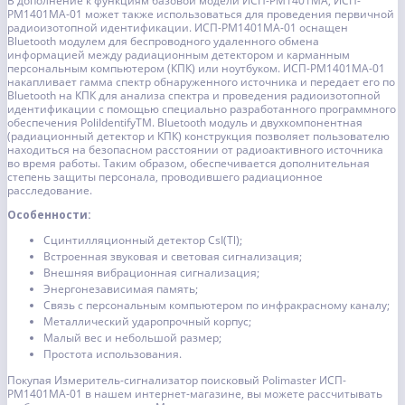
В дополнение к функциям базовой модели ИСП-PM1401MA, ИСП-
PM1401MA-01 может также использоваться для проведения первичной
радиоизотопной идентификации. ИСП-PM1401MA-01 оснащен
Bluetooth модулем для беспроводного удаленного обмена
информацией между радиационным детектором и карманным
персональным компьютером (КПК) или ноутбуком. ИСП-PM1401MA-01
накапливает гамма спектр обнаруженного источника и передает его по
Bluetooth на КПК для анализа спектра и проведения радиоизотопной
идентификации с помощью специально разработанного программного
обеспечения PoliIdentifyTM. Bluetooth модуль и двухкомпонентная
(радиационный детектор и КПК) конструкция позволяет пользователю
находиться на безопасном расстоянии от радиоактивного источника
во время работы. Таким образом, обеспечивается дополнительная
степень защиты персонала, проводившего радиационное
расследование.
Особенности:
Сцинтилляционный детектор CsI(Tl);
Встроенная звуковая и световая сигнализация;
Внешняя вибрационная сигнализация;
Энергонезависимая память;
Связь с персональным компьютером по инфракрасному каналу;
Металлический ударопрочный корпус;
Малый вес и небольшой размер;
Простота использования.
Покупая Измеритель-сигнализатор поисковый Polimaster ИСП-
РМ1401МА-01 в нашем интернет-магазине, вы можете рассчитывать