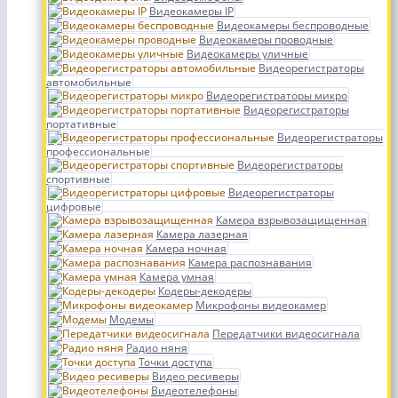
Видеокамеры IP
Видеокамеры беспроводные
Видеокамеры проводные
Видеокамеры уличные
Видеорегистраторы
автомобильные
Видеорегистраторы микро
Видеорегистраторы
портативные
Видеорегистраторы
профессиональные
Видеорегистраторы
спортивные
Видеорегистраторы
цифровые
Камера взрывозащищенная
Камера лазерная
Камера ночная
Камера распознавания
Камера умная
Кодеры-декодеры
Микрофоны видеокамер
Модемы
Передатчики видеосигнала
Радио няня
Точки доступа
Видео ресиверы
Видеотелефоны