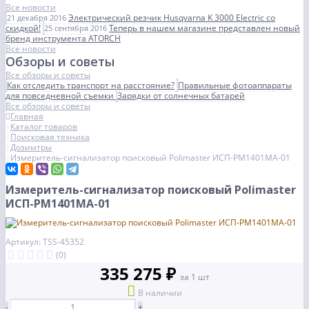
Все новости
Электрический резчик Husqvarna K 3000 Electric со
21 декабря 2016
скидкой!
Теперь в нашем магазине представлен новый
25 сентября 2016
бренд инструмента ATORCH
Все новости
Обзоры и советы
Все обзоры и советы
Как отследить транспорт на расстояние?
Правильные фотоаппараты
для повседневной съемки
Зарядки от солнечных батарей
Все обзоры и советы
Главная
Каталог товаров
Поисковая техника
Дозимтры
Измеритель-сигнализатор поисковый Polimaster ИСП-РМ1401МА-01
Измеритель-сигнализатор поисковый Polimaster
ИСП-РМ1401МА-01
Артикул: TSS-45352
(0)
335 275 ₽
за 1 шт
В наличии
-
+