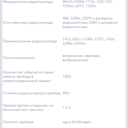
Медицинские радионуклиды
99mTc,103Pd, 111In, 123I, 131I,
153Sm, 201Ti, 133Xe
40K, 226Ra, 232Th и дочерние
Естественные радионуклиды
радиоизотопы, 238U и дочерние
радиоизотопы
57Co, 60Co, 133Ba, 137Cs, 192Ir,
Промышленные радионуклиды
226Ra, 241Am
визуальная, звуковая,
Тип сигнализации
вибрационная
Количество событий истории
работы прибора в
1000
энергонезависимой памяти
Степень защиты корпуса прибора
IP65
Прибор прочен к падению на
1.5 м
бетонный пол с высоты
Питание прибора
одна АА батарея