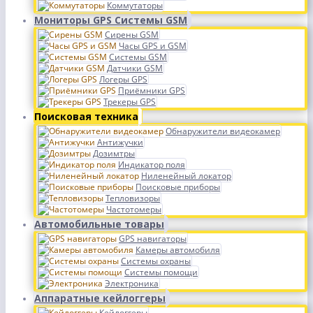
Коммутаторы
Мониторы GPS Системы GSM
Сирены GSM
Часы GPS и GSM
Системы GSM
Датчики GSM
Логеры GPS
Приёмники GPS
Трекеры GPS
Поисковая техника
Обнаружители видеокамер
Антижучки
Дозимтры
Индикатор поля
Ниленейный локатор
Поисковые приборы
Тепловизоры
Частотомеры
Автомобильные товары
GPS навигаторы
Камеры автомобиля
Системы охраны
Системы помощи
Электроника
Аппаратные кейлоггеры
Кейлоггеры