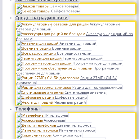
Замков товары
Сейфов товары
Средства радиосвязи
Аккумуляторные
батареи для раций
Аксессуары для раций по
брендам
Антенны для раций
Военные рации
Все радиостанции
Гарнитуры для раций
Программаторы для раций
Программное
обеспечение для раций
Рации 27МГц СИ-БИ
диапазона
Рации для горнолыжников
Спутниковые антенны
Цифровые рации
Чехлы для раций
Телефоны
IP телефоны
Аксессуары
Детали телефонов
Изменители голоса
Коммуникаторы