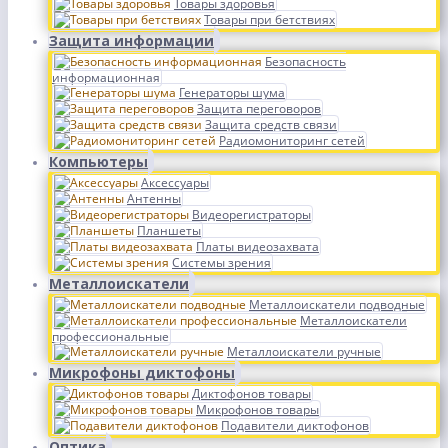
Товары здоровья
Товары при бетствиях
Защита информации
Безопасность
информационная
Генераторы шума
Защита переговоров
Защита средств связи
Радиомониторинг сетей
Компьютеры
Аксессуары
Антенны
Видеорегистраторы
Планшеты
Платы видеозахвата
Системы зрения
Металлоискатели
Металлоискатели подводные
Металлоискатели
профессиональные
Металлоискатели ручные
Микрофоны диктофоны
Диктофонов товары
Микрофонов товары
Подавители диктофонов
Оптика