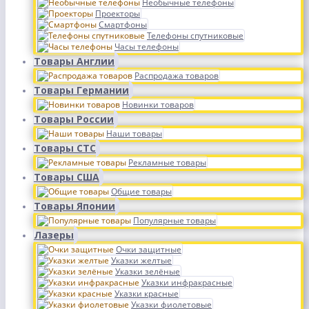
Необычные телефоны
Проекторы
Смартфоны
Телефоны спутниковые
Часы телефоны
Товары Англии
Распродажа товаров
Товары Германии
Новинки товаров
Товары России
Наши товары
Товары СТС
Рекламные товары
Товары США
Общие товары
Товары Японии
Популярные товары
Лазеры
Очки защитные
Указки желтые
Указки зелёные
Указки инфракрасные
Указки красные
Указки фиолетовые