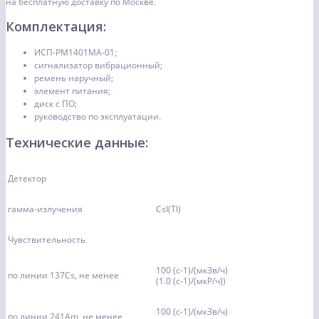
на бесплатную доставку по Москве.
Комплектация:
ИСП-РМ1401МА-01;
сигнализатор вибрационный;
ремень наручный;
элемент питания;
диск с ПО;
руководство по эксплуатации.
Технические данные:
Детектор
гамма-излучения
CsI(Tl)
Чувствительность
100 (с-1)/(мкЗв/ч)
по линии 137Сs, не менее
(1.0 (с-1)/(мкР/ч))
100 (с-1)/(мкЗв/ч)
по линии 241Am, не менее