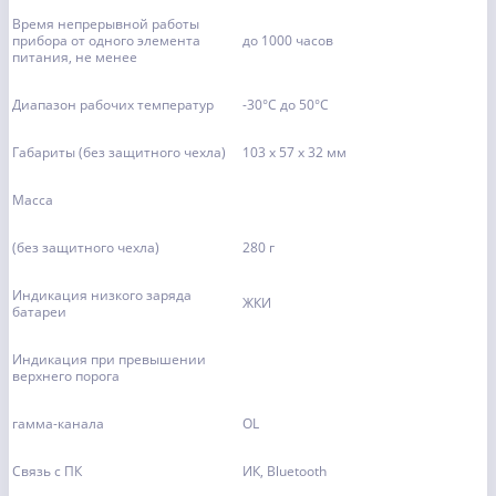
Время непрерывной работы
прибора от одного элемента
до 1000 часов
питания, не менее
Диапазон рабочих температур
-30°C до 50°C
Габариты (без защитного чехла)
103 x 57 x 32 мм
Масса
(без защитного чехла)
280 г
Индикация низкого заряда
ЖКИ
батареи
Индикация при превышении
верхнего порога
гамма-канала
OL
Связь с ПК
ИК, Bluetooth