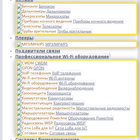
Бинокли
Дальномеры
Микроскопы
Приборы ночного видения
Телескопы
Трубы зрительные
Плееры
MP3/MP4/PS
Подавители связи
Профессиональное Wi-Fi оборудование
CWDM
GPON
VoIP телефония
Wi-Fi антенны
Wi-Fi оборудование
Видеонаблюдение
Грозозащита
Коммутаторы
Комплектующие
Магистральные радиомосты
Маршрутизаторы
Оборудование Powerline
Радиосвязь WISP
Сети LoRa для IoT
Сотовая связь
Системы биометрические