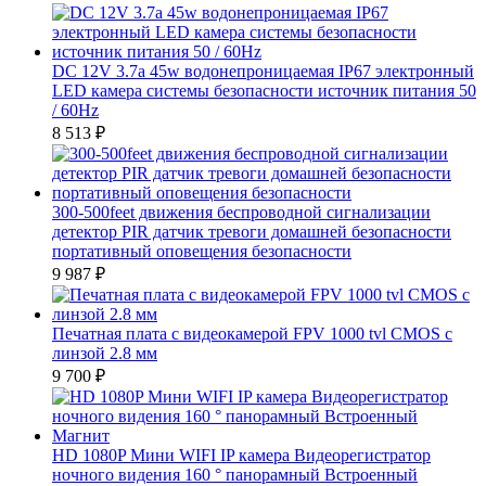
DC 12V 3.7а 45w водонепроницаемая IP67 электронный
LED камера системы безопасности источник питания 50
/ 60Hz
8 513
₽
300-500feet движения беспроводной сигнализации
детектор PIR датчик тревоги домашней безопасности
портативный оповещения безопасности
9 987
₽
Печатная плата с видеокамерой FPV 1000 tvl CMOS с
линзой 2.8 мм
9 700
₽
HD 1080P Мини WIFI IP камера Видеорегистратор
ночного видения 160 ° панорамный Встроенный