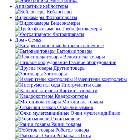
Электроника
Аппаратные кейлоггеры
Кейлоггеры
Видеокамеры Фотоаппараты
Видеокамеры
Трейл фотокамеры
Фотоаппараты
Дом - Семья
Батареи солнечные
Бытовые товары
Велосипеда товары
Газовое оборудование
Другие товары
Зоотовары
Измерители-контролеры
Инструменты сада
Картинг запчасти
Квадрокоптеры
Мотоцикла товары
Отмычки замков
Очки мультемидийные
Радио модели
Рации товары
Роботов товары
Рыбалка - Охота