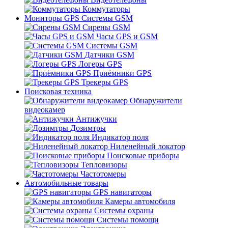
Коммутаторы
Мониторы GPS Системы GSM
Сирены GSM
Часы GPS и GSM
Системы GSM
Датчики GSM
Логеры GPS
Приёмники GPS
Трекеры GPS
Поисковая техника
Обнаружители
видеокамер
Антижучки
Дозимтры
Индикатор поля
Ниленейный локатор
Поисковые приборы
Тепловизоры
Частотомеры
Автомобильные товары
GPS навигаторы
Камеры автомобиля
Системы охраны
Системы помощи