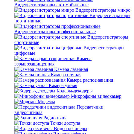
Видеорегистраторы автомобильные
Видеорегистраторы микро
Видеорегистраторы
портативные
Видеорегистраторы профессиональные
Видеорегистраторы
спортивные
Видеорегистраторы
цифровые
Камера
взрывозащищенная
Камера лазерная
Камера ночная
Камера распознавания
Камера умная
Кодеры-декодеры
Микрофоны видеокамер
Модемы
Передатчики
видеосигнала
Радио няня
Точки доступа
Видео ресиверы
Видеотелефоны