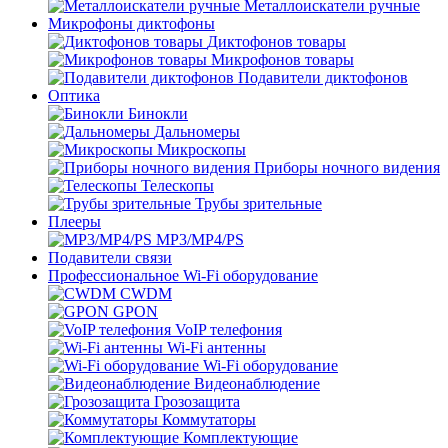
Металлоискатели ручные
Микрофоны диктофоны
Диктофонов товары
Микрофонов товары
Подавители диктофонов
Оптика
Бинокли
Дальномеры
Микроскопы
Приборы ночного видения
Телескопы
Трубы зрительные
Плееры
MP3/MP4/PS
Подавители связи
Профессиональное Wi-Fi оборудование
CWDM
GPON
VoIP телефония
Wi-Fi антенны
Wi-Fi оборудование
Видеонаблюдение
Грозозащита
Коммутаторы
Комплектующие