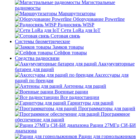
Магистральные
радиомосты
Маршрутизаторы
Оборудование Powerline
Радиосвязь WISP
Сети LoRa для IoT
Сотовая связь
Системы биометрические
Замков товары
Сейфов товары
Средства радиосвязи
Аккумуляторные
батареи для раций
Аксессуары для
раций по брендам
Антенны для раций
Военные рации
Все радиостанции
Гарнитуры для раций
Программаторы для раций
Программное
обеспечение для раций
Рации 27МГц СИ-БИ
диапазона
Рации для горнолыжников