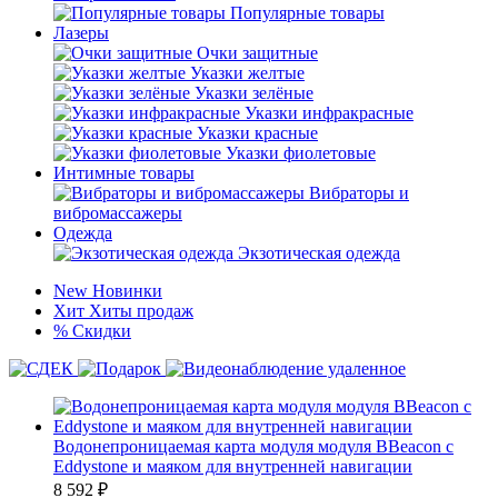
Популярные товары
Лазеры
Очки защитные
Указки желтые
Указки зелёные
Указки инфракрасные
Указки красные
Указки фиолетовые
Интимные товары
Вибраторы и
вибромассажеры
Одежда
Экзотическая одежда
New
Новинки
Хит
Хиты продаж
%
Скидки
Водонепроницаемая карта модуля модуля BBeacon с
Eddystone и маяком для внутренней навигации
8 592
₽