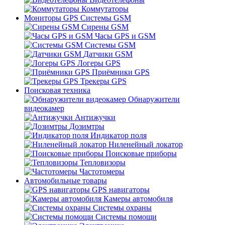
Коммутаторы
Мониторы GPS Системы GSM
Сирены GSM
Часы GPS и GSM
Системы GSM
Датчики GSM
Логеры GPS
Приёмники GPS
Трекеры GPS
Поисковая техника
Обнаружители
видеокамер
Антижучки
Дозимтры
Индикатор поля
Ниленейный локатор
Поисковые приборы
Тепловизоры
Частотомеры
Автомобильные товары
GPS навигаторы
Камеры автомобиля
Системы охраны
Системы помощи