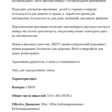
Беспроводная CMOS цветная камера с беспроводным приемником
Подходит для контролирования детей и старших и широко
используется для защиты от кражи, в нерабочее время для
наблюдения, безопасности, для дома, компаний, магазинов, фабрики
Переключения приемника позволяет вам выбирать вручную которую
камеру вы хотите просмотреть, или ресивер может повторить цикл
их автоматически
Новая и высокого качества, 380TV линий изображений показывает,
низкая радиация, безопасно для здоровья, Built в микрофоне для
аудио мониторинга
Адаптивная держатель, и легко устанавливается
Only для определенных типов
Характеристика:
Камеры:
CMOS
Общее число пикселей:
510 х 492 (NTSC)
Effective Диапазон:
30м / 100м (Заблокированные /
Разблокированные)