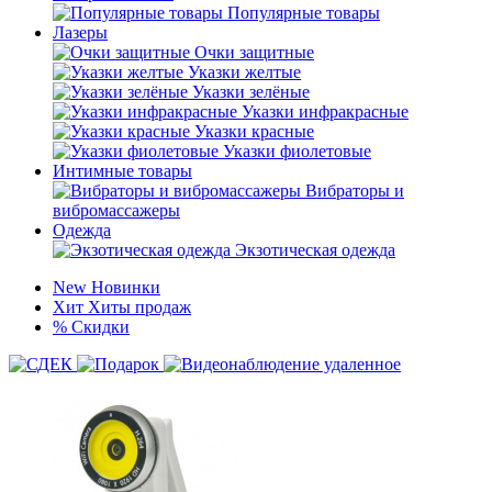
Популярные товары
Лазеры
Очки защитные
Указки желтые
Указки зелёные
Указки инфракрасные
Указки красные
Указки фиолетовые
Интимные товары
Вибраторы и
вибромассажеры
Одежда
Экзотическая одежда
New
Новинки
Хит
Хиты продаж
%
Скидки