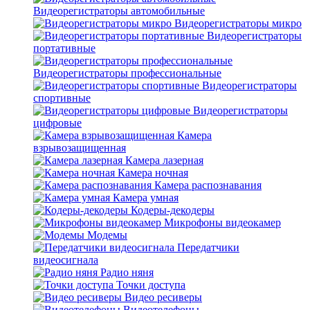
Видеорегистраторы автомобильные
Видеорегистраторы микро
Видеорегистраторы
портативные
Видеорегистраторы профессиональные
Видеорегистраторы
спортивные
Видеорегистраторы
цифровые
Камера
взрывозащищенная
Камера лазерная
Камера ночная
Камера распознавания
Камера умная
Кодеры-декодеры
Микрофоны видеокамер
Модемы
Передатчики
видеосигнала
Радио няня
Точки доступа
Видео ресиверы
Видеотелефоны