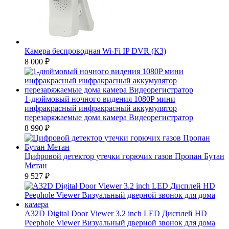
Камера беспроводная Wi-Fi IP DVR (К3)
8 000
₽
1-дюймовый ночного видения 1080P мини
инфракрасный инфракрасный аккумулятор
перезаряжаемые дома камера Видеорегистратор
8 990
₽
Цифровой детектор утечки горючих газов Пропан Бутан
Метан
9 527
₽
A32D Digital Door Viewer 3.2 inch LED Дисплей HD
Peephole Viewer Визуальный дверной звонок для дома