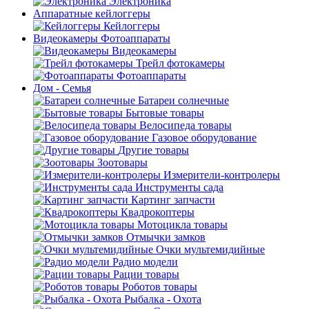
Электроника
Аппаратные кейлоггеры
Кейлоггеры
Видеокамеры Фотоаппараты
Видеокамеры
Трейл фотокамеры
Фотоаппараты
Дом - Семья
Батареи солнечные
Бытовые товары
Велосипеда товары
Газовое оборудование
Другие товары
Зоотовары
Измерители-контролеры
Инструменты сада
Картинг запчасти
Квадрокоптеры
Мотоцикла товары
Отмычки замков
Очки мультемидийные
Радио модели
Рации товары
Роботов товары
Рыбалка - Охота