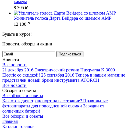
камера
8 305
₽
Усилитель голоса Дарта Вейдера со шлемом AMP
12 100
₽
Будьте в курсе!
Новости, обзоры и акции
Подписаться
Новости
Все новости
21 декабря 2016
Электрический резчик Husqvarna K 3000
Electric со скидкой!
25 сентября 2016
Теперь в нашем магазине
представлен новый бренд инструмента ATORCH
Все новости
Обзоры и советы
Все обзоры и советы
Как отследить транспорт на расстояние?
Правильные
фотоаппараты для повседневной съемки
Зарядки от
солнечных батарей
Все обзоры и советы
Главная
Каталог товаров