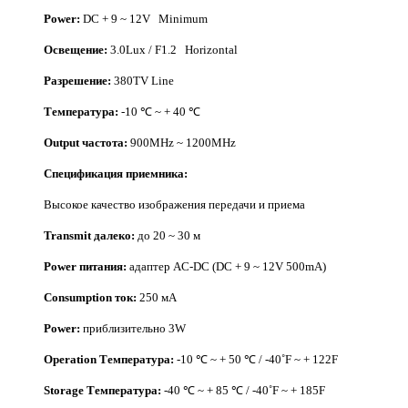
Power:
DC + 9 ~ 12V Minimum
Освещение:
3.0Lux / F1.2 Horizontal
Разрешение:
380TV Line
Температура:
-10 ℃ ~ + 40 ℃
Output частота:
900MHz ~ 1200MHz
Спецификация приемника:
Высокое качество изображения передачи и приема
Transmit далеко:
до 20 ~ 30 м
Power питания:
адаптер AC-DC (DC + 9 ~ 12V 500mA)
Consumption ток:
250 мА
Power:
приблизительно 3W
Operation Температура:
-10 ℃ ~ + 50 ℃ / -40˚F ~ + 122F
Storage Температура:
-40 ℃ ~ + 85 ℃ / -40˚F ~ + 185F