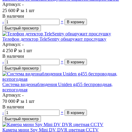
Артикул: -
25 600
₽
за 1 шт
В наличии
-
+
В корзину
Быстрый просмотр
Телефон детектор TeleSentry обнаружит прослушку
Артикул: -
4 250
₽
за 1 шт
В наличии
-
+
В корзину
Быстрый просмотр
Система видеонаблюдения Uniden g455 беспроводная,
всепогодная
Артикул: -
70 000
₽
за 1 шт
В наличии
-
+
В корзину
Быстрый просмотр
Камера мини Spy Mini DV DVR цветная CCTV