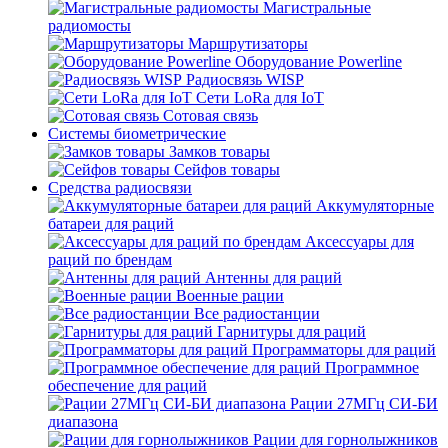
Магистральные
радиомосты
Маршрутизаторы
Оборудование Powerline
Радиосвязь WISP
Сети LoRa для IoT
Сотовая связь
Системы биометрические
Замков товары
Сейфов товары
Средства радиосвязи
Аккумуляторные
батареи для раций
Аксессуары для
раций по брендам
Антенны для раций
Военные рации
Все радиостанции
Гарнитуры для раций
Программаторы для раций
Программное
обеспечение для раций
Рации 27МГц СИ-БИ
диапазона
Рации для горнолыжников