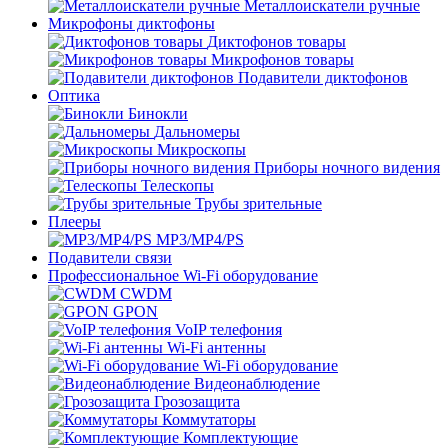
Металлоискатели ручные
Микрофоны диктофоны
Диктофонов товары
Микрофонов товары
Подавители диктофонов
Оптика
Бинокли
Дальномеры
Микроскопы
Приборы ночного видения
Телескопы
Трубы зрительные
Плееры
MP3/MP4/PS
Подавители связи
Профессиональное Wi-Fi оборудование
CWDM
GPON
VoIP телефония
Wi-Fi антенны
Wi-Fi оборудование
Видеонаблюдение
Грозозащита
Коммутаторы
Комплектующие