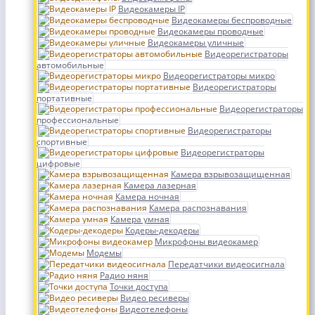
Видеокамеры IP
Видеокамеры беспроводные
Видеокамеры проводные
Видеокамеры уличные
Видеорегистраторы
автомобильные
Видеорегистраторы микро
Видеорегистраторы
портативные
Видеорегистраторы
профессиональные
Видеорегистраторы
спортивные
Видеорегистраторы
цифровые
Камера взрывозащищенная
Камера лазерная
Камера ночная
Камера распознавания
Камера умная
Кодеры-декодеры
Микрофоны видеокамер
Модемы
Передатчики видеосигнала
Радио няня
Точки доступа
Видео ресиверы
Видеотелефоны