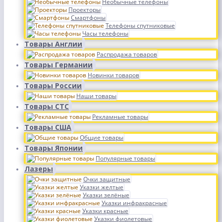
Необычные телефоны
Проекторы
Смартфоны
Телефоны спутниковые
Часы телефоны
Товары Англии
Распродажа товаров
Товары Германии
Новинки товаров
Товары России
Наши товары
Товары СТС
Рекламные товары
Товары США
Общие товары
Товары Японии
Популярные товары
Лазеры
Очки защитные
Указки желтые
Указки зелёные
Указки инфракрасные
Указки красные
Указки фиолетовые