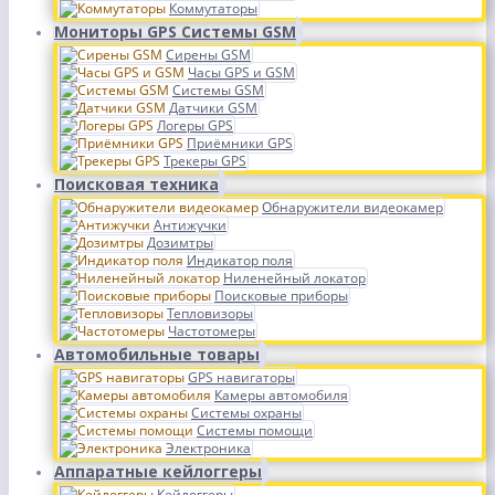
Коммутаторы
Мониторы GPS Системы GSM
Сирены GSM
Часы GPS и GSM
Системы GSM
Датчики GSM
Логеры GPS
Приёмники GPS
Трекеры GPS
Поисковая техника
Обнаружители видеокамер
Антижучки
Дозимтры
Индикатор поля
Ниленейный локатор
Поисковые приборы
Тепловизоры
Частотомеры
Автомобильные товары
GPS навигаторы
Камеры автомобиля
Системы охраны
Системы помощи
Электроника
Аппаратные кейлоггеры
Кейлоггеры