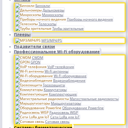
Бинокли
Дальномеры
Микроскопы
Приборы ночного видения
Телескопы
Трубы зрительные
Плееры
MP3/MP4/PS
Подавители связи
Профессиональное Wi-Fi оборудование
CWDM
GPON
VoIP телефония
Wi-Fi антенны
Wi-Fi оборудование
Видеонаблюдение
Грозозащита
Коммутаторы
Комплектующие
Магистральные радиомосты
Маршрутизаторы
Оборудование Powerline
Радиосвязь WISP
Сети LoRa для IoT
Сотовая связь
Системы биометрические