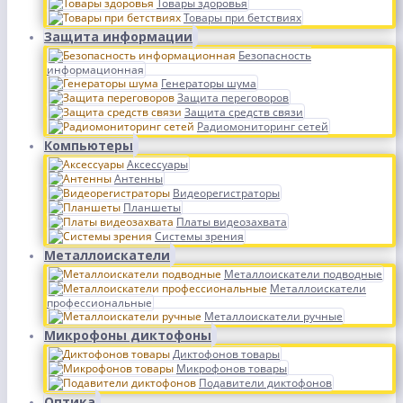
Товары здоровья
Товары при бетствиях
Защита информации
Безопасность
информационная
Генераторы шума
Защита переговоров
Защита средств связи
Радиомониторинг сетей
Компьютеры
Аксессуары
Антенны
Видеорегистраторы
Планшеты
Платы видеозахвата
Системы зрения
Металлоискатели
Металлоискатели подводные
Металлоискатели
профессиональные
Металлоискатели ручные
Микрофоны диктофоны
Диктофонов товары
Микрофонов товары
Подавители диктофонов
Оптика