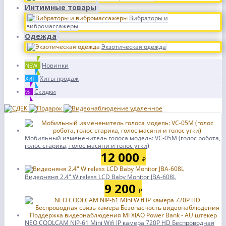
Интимные товары
Вибраторы и
вибромассажеры
Одежда
Экзотическая одежда
Новинки
NEW
Хиты продаж
ХИТ
Скидки
%
Мобильный измененитель голоса модель: VC-05M (голос робота,
голос старика, голос масяни и голос утки)
12 000
₽
Видеоняня 2.4" Wireless LCD Baby Monitor JBA-608L
9 200
₽
NEO COOLCAM NIP-61 Mini Wifi IP камера 720P HD Беспроводная