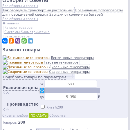
Обзоры и советы
Все обзоры и советы
Как отследить транспорт на расстояние?
Правильные фотоаппараты
для повседневной съемки
Зарядки от солнечных батарей
Все обзоры и советы
Главная
Каталог товаров
Системы биометрические
Замков товары
Замков товары
Бензиновые генераторы
Газовые генераторы
Дизельные генераторы
Сварочные генераторы
Подобрать товары по параметрам
от
Розничная цена
до
₽
Производство
Китай
200
Скрыть подбор
Сбросить
ПОКАЗАТЬ
200
Товаров: