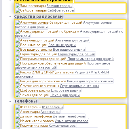
Замков товары
Сейфов товары
Средства радиосвязи
Аккумуляторные
батареи для раций
Аксессуары для раций по
брендам
Антенны для раций
Военные рации
Все радиостанции
Гарнитуры для раций
Программаторы для раций
Программное
обеспечение для раций
Рации 27МГц СИ-БИ
диапазона
Рации для горнолыжников
Спутниковые антенны
Цифровые рации
Чехлы для раций
Телефоны
IP телефоны
Аксессуары
Детали телефонов
Изменители голоса
Коммуникаторы